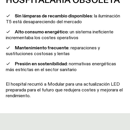
perfiles
salón
Visita
al
Solicita
Iluminación
Iluminación
Sin lámparas de recambio disponibles
: la iluminación
showroom
un
de
de
T5 está desapareciendo del mercado
diseño
techo
pasillos
ACCESOS
de
-
Alto consumo energético
: un sistema ineficiente
DIRECTOS
iluminación
carriles
incrementaba los costes operativos
Iluminación
de
Mantenimiento frecuente
: reparaciones y
Solicita
Iluminación
showroom
Red
un
sustituciones costosas y lentas
de
de
presupuesto
pared
partners
Presión en sostenibilidad
: normativas energéticas
para
Iluminación
un
más estrictas en el sector sanitario
de
Iluminación
proyecto
espacios
Catálogo
de
de
El hospital recurrió a Modular para una actualización LED
pared
trabajo
Asistencia
-
preparada para el futuro que redujera costes y mejorara el
técnica
superficie
rendimiento.
TODOS LOS
PROYECTOS
Hágase
Iluminación
VÍNCULOS
socio
de
RÁPIDOS
pared
-
Reserva tu visita al
empotrada