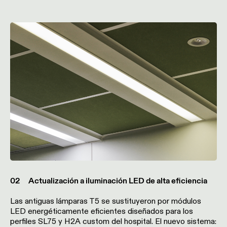
Historias
de
productos
Historias
de
diseñadores
Historias de los ingeniero
Iluminación
lineal
Iluminación
02 Actualización a iluminación LED de alta eficiencia
en
vía
Las antiguas lámparas T5 se sustituyeron por módulos
LED energéticamente eficientes diseñados para los
perfiles SL75 y H2A custom del hospital. El nuevo sistema:
Iluminación