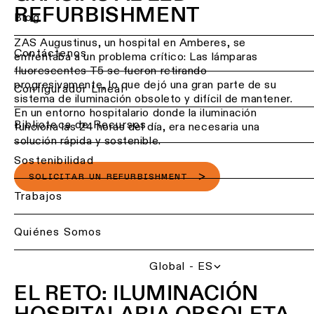
Estudios
de
REFURBISHMENT
Iluminación
de
Blog
oficinas
de
iluminación
techo
&
ZAS Augustinus, un hospital en Amberes, se
-
diseño
Contáctenos
Iluminación
enfrentaba a un problema crítico: Las lámparas
empotrada
con
hotelera
fluorescentes T5 se fueron retirando
DIALux
progresivamente, lo que dejó una gran parte de su
Volver
Configurador Lineal
Iluminación
sistema de iluminación obsoleto y difícil de mantener.
Iluminación
Servicios
de
Personalización
retail
En un entorno hospitalario donde la iluminación
techo
de
de
Biblioteca de Recursos
funciona las 24 horas del día, era necesaria una
-
productos
iluminación
solución rápida y sostenible.
Iluminación
semiempotrada
para
sanitaria
Sostenibilidad
profesionales
Solicitud
SOLICITAR UN REFURBISHMENT
Iluminación
Iluminación
de
Póngase
de
proyecto
por
Trabajos
en
techo
espacio
contacto
-
Reparación
con
Quiénes Somos
colgante
Iluminación
y
un
de
reacondicionamiento
representante
cocina
Iluminación
Global - ES
local
de
EL RETO: ILUMINACIÓN
Asesoramiento
techo
Iluminación
técnico
Programa una consul
-
de
HOSPITALARIA OBSOLETA
de proyecto