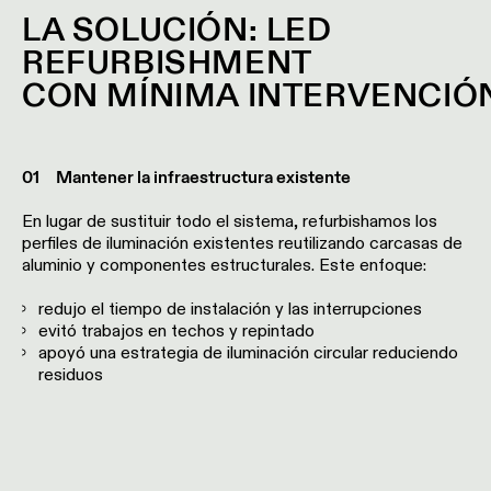
showroom
Historias
LA
SOLUCIÓN
: LED
de
VÍNCULOS
Iluminación
REFURBISHMENT
proyectos
RÁPIDOS
de
CON
MÍNIMA
INTERVENCIÓ
pared
-
Consultas
semiempotrada
Consultar
de
catálogo
proyectos
de
01 Mantener la infraestructura existente
TODOS LOS
personalizadas
productos
PRODUCTOS
En lugar de sustituir todo el sistema, refurbishamos los
VÍNCULOS
perfiles de iluminación existentes reutilizando carcasas de
RÁPIDOS
Suscripción
aluminio y componentes estructurales. Este enfoque:
a
boletín
redujo el tiempo de instalación y las interrupciones
Configurador
evitó trabajos en techos y repintado
de
apoyó una estrategia de iluminación circular reduciendo
iluminación
Donde
residuos
lineal
comprar
Novedades
Oportunidades
de
empleo