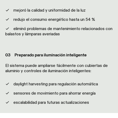
de
perfiles
mejoró la calidad y uniformidad de la luz
redujo el consumo energético hasta un 54 %
Iluminación
de
eliminó problemas de mantenimiento relacionados con
montaje
balastos y lámparas averiadas
en
superficie
0
3
Preparado
para
iluminación
inteligente
Iluminación
suspendida
El sistema puede ampliarse fácilmente con cubiertas de
aluminio y controles de iluminación inteligentes:
Iluminación
para
daylight harvesting para regulación automática
pared
sensores de movimiento para ahorrar energía
escalabilidad para futuras actualizaciones
Ubicaciones
húmedas