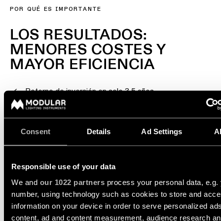
POR QUÉ ES IMPORTANTE
Atenuación
cálida
LOS RESULTADOS:
Warm
Dim
MENORES COSTES Y
MAYOR EFICIENCIA
Retorno de inversión en solo 3,5 años
831 metros
de iluminación modernizados con mínima interrupción
Consent
Details
Ad Settings
A
Sin daños en techos, sin repintado y
sin residuos innecesarios
Responsible use of your data
We and
our 1022 partners
process your personal data, e.g. 
number, using technology such as cookies to store and acc
information on your device in order to serve personalized ad
content, ad and content measurement, audience research a