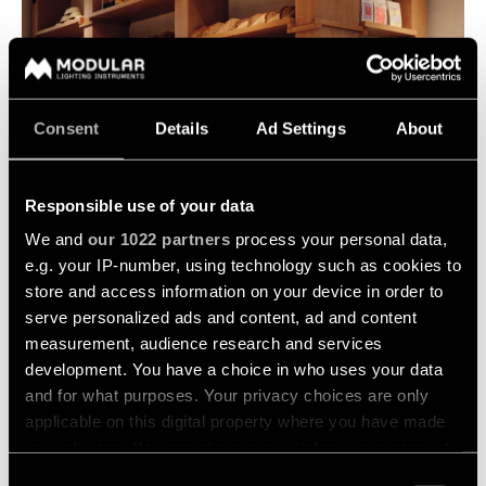
showroom
Historias
de
VÍNCULOS
Iluminación
proyectos
RÁPIDOS
de
pared
-
Consultas
semiempotrada
Consent
Details
Ad Settings
About
Consultar
de
catálogo
proyectos
de
TODOS LOS
personalizadas
productos
PRODUCTOS
Responsible use of your data
VÍNCULOS
We and
our 1022 partners
process your personal data,
RÁPIDOS
Suscripción
e.g. your IP-number, using technology such as cookies to
a
store and access information on your device in order to
boletín
Configurador
serve personalized ads and content, ad and content
de
measurement, audience research and services
iluminación
Donde
development. You have a choice in who uses your data
lineal
comprar
and for what purposes. Your privacy choices are only
applicable on this digital property where you have made
Novedades
Oportunidades
your choices. You can change or withdraw your consent
de
BAKERY NORMAN, GHENT (BE)
any time from the Cookie Declaration or by clicking on
ESPACIOS COMERCIALES
empleo
Consent