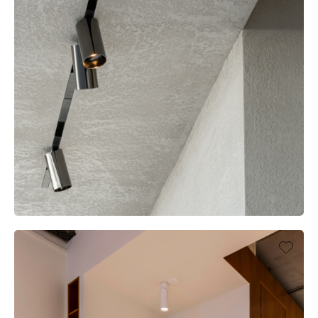
Atenuación
cálida
Warm
Dim
INTERIOR SHOWROOM, KNOKKE (BE)
ESPACIOS COMERCIALES