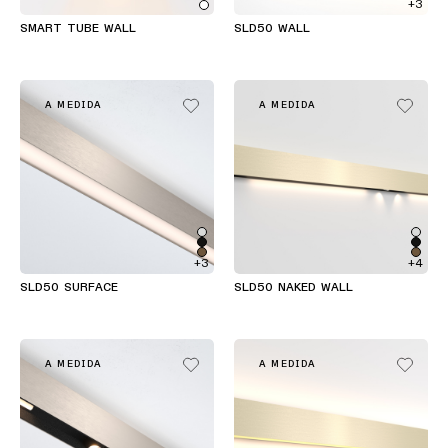
+3
de
perfiles
SMART TUBE WALL
SLD50 WALL
Iluminación
de
A MEDIDA
A MEDIDA
montaje
en
superficie
Iluminación
suspendida
+3
+4
SLD50 SURFACE
SLD50 NAKED WALL
Iluminación
para
pared
A MEDIDA
A MEDIDA
Ubicaciones
húmedas