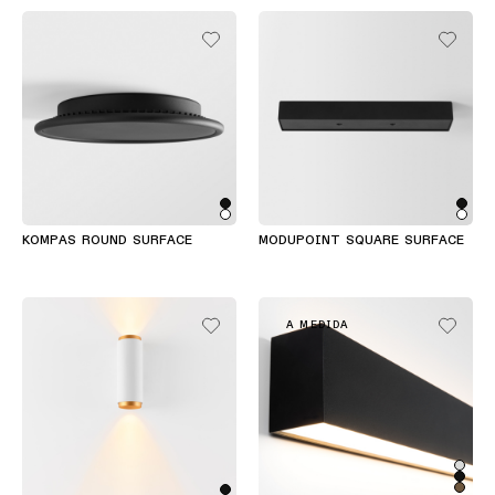
Historias
de
productos
Historias
de
diseñadores
Historias de los ingenieros
KOMPAS ROUND SURFACE
MODUPOINT SQUARE SURFACE
Iluminación
lineal
A MEDIDA
Iluminación
en
vía
Iluminación