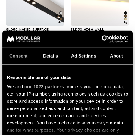
Atenuación
cálida
Warm
+4
+2
Dim
SLD50 NAKED SURFACE
SLD50 HIGH WALL
A MEDIDA
Consent
Details
Ad Settings
About
Responsible use of your data
We and
our 1022 partners
process your personal data,
e.g. your IP-number, using technology such as cookies to
+2
store and access information on your device in order to
serve personalized ads and content, ad and content
SLD50 HIGH SURFACE
MARBUL SURFACE
measurement, audience research and services
development. You have a choice in who uses your data
and for what purposes. Your privacy choices are only
A MEDIDA
A MEDIDA