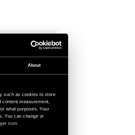
s
*
About
y such as cookies to store
nd content measurement,
for what purposes. Your
es. You can change or
ger icon.
nalizadas sobre productos,
s de forma periódica.