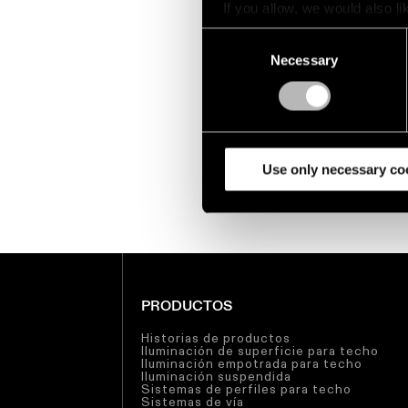
cualquier momento si ya no
If you allow, we would also lik
deseas recibir nuestras
Collect information a
Consent
novedades.
Identify your device by
Necessary
Selection
Find out more about how your
We use cookies and similar t
analyze our traffic. We also 
partners.
Use only necessary co
PRODUCTOS
Historias de productos
Iluminación de superficie para techo
Iluminación empotrada para techo
Iluminación suspendida
Sistemas de perfiles para techo
Sistemas de vía