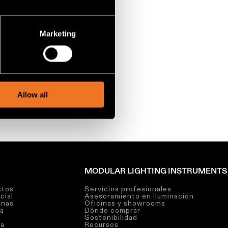
several meters
ia con este
aviso de privacidad
.
Marketing
ails section
.
social media features and to
, advertising and analytics
Allow all
MODULAR LIGHTING INSTRUMENTS
ctos
Servicios profesionales
cial
Asesoramiento en iluminación
inas
Oficinas y showrooms
ra
Dónde comprar
Sostenibilidad
ia
Recursos