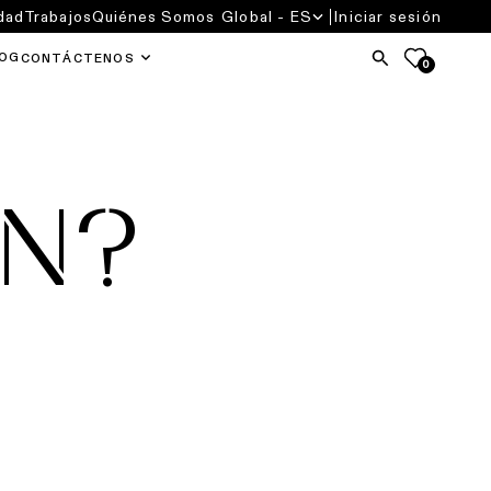
dad
Trabajos
Quiénes Somos
Global - ES
Iniciar sesión
OG
CONTÁCTENOS
0
ÓN?