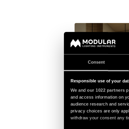
Consent
Responsible use of your dat
We and
our 1022 partners
pr
and access information on yo
Recibe inspiración lumínica
audience research and servi
proyectos de referencia y
privacy choices are only app
invitaciones exclusivas
withdraw your consent any tim
directamente en tu bandej
entrada. Puedes darte de b