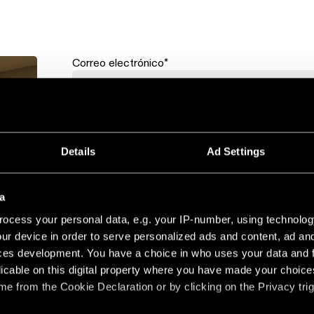
Correo electrónico
*
Nombre
*
Apellido
Details
Ad Settings
Profesión
*
a
ocess your personal data, e.g. your IP-number, using technolog
ur device in order to serve personalized ads and content, ad a
País
*
,
ces development. You have a choice in who uses your data and 
licable on this digital property where you have made your choic
e from the Cookie Declaration or by clicking on the Privacy trig
a de
Deseo recibir comunicaciones promocionales perso
aja en
servicios y eventos de Modular Lighting Instrument