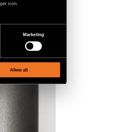
ger icon.
several meters
Marketing
ails section
.
social media features and to
, advertising and analytics
Allow all