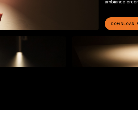
ambiance creër
DOWNLOAD 