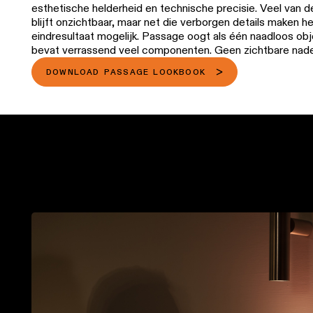
esthetische helderheid en technische precisie. Veel van d
blijft onzichtbaar, maar net die verborgen details maken h
eindresultaat mogelijk. Passage oogt als één naadloos ob
bevat verrassend veel componenten. Geen zichtbare nad
gestroomlijnde look realiseren is extra uitdagend bij
DOWNLOAD PASSAGE LOOKBOOK
opbouwarmaturen, omdat alles zichtbaar blijft.