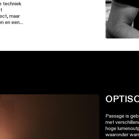
e techniek
et
ject, maar
en en een
OPTIS
Passage is geb
met verschillen
hoge lumenoutp
waaronder warm d