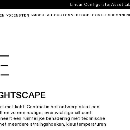
Linear Configurator
Asset Li
MODULAR CUSTOM
VERKOOPLOCATIES
BRONNEN
EN
DIENSTEN
E
IGHTSCAPE
rt met licht. Centraal in het ontwerp staat een
dt en zo een rustige, evenwichtige silhouet
neert een ruimtelijke benadering met technische
 met meerdere stralingshoeken, kleurtemperaturen