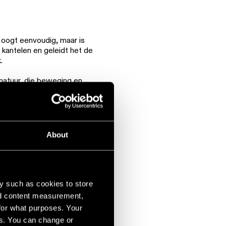
 oogt eenvoudig, maar is
kantelen en geleidt het de
.
rmatuur, die beweging en
About
y such as cookies to store
nd content measurement,
for what purposes. Your
es. You can change or