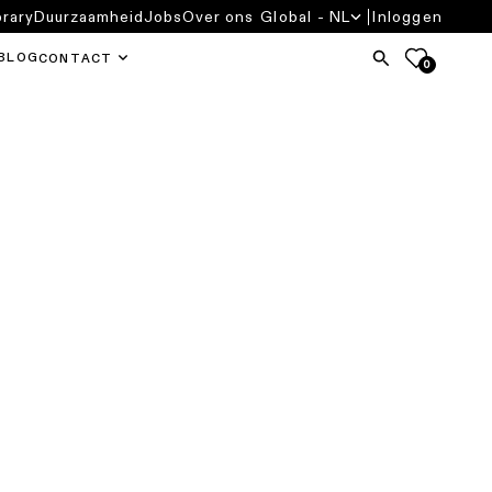
brary
Duurzaamheid
Jobs
Over ons
Global - NL
Inloggen
BLOG
CONTACT
0