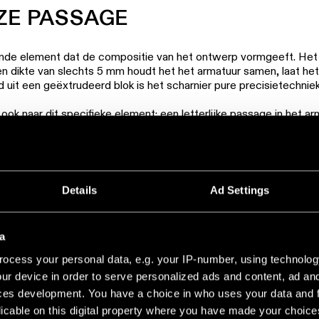
ZE PASSAGE
ende element dat de compositie van het ontwerp vormgeeft. Het
 dikte van slechts 5 mm houdt het het armatuur samen, laat het 
 uit een geëxtrudeerd blok is het scharnier pure precisietechniek
ok naar dit specifieke element: een letterlijke passage in het a
lijk transitie symboliseert.
 COLLECTIE
Details
Ad Settings
a
ocess your personal data, e.g. your IP-number, using technolog
ur device in order to serve personalized ads and content, ad a
ces development. You have a choice in who uses your data and 
licable on this digital property where you have made your choic