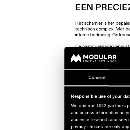
EEN PRECIE
Het scharnier is het bepal
technisch complex. Met een
interne bedrading. Gefreesd
De naam Passage verwijst o
verbinding begeleidt en tege
ONTDEK DE VOLLEDIGE
Consent
Responsible use of your dat
We and
our 1022 partners
pr
and access information on yo
audience research and servi
privacy choices are only app