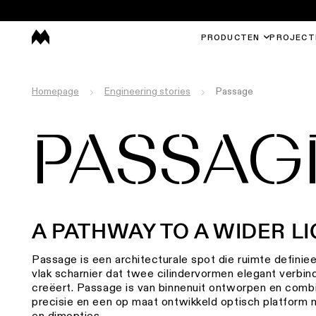
PRODUCTEN
PROJECT
Homepage
Engineering stories
Passage
PASSAG
A PATHWAY TO A WIDER L
Passage is een architecturale spot die ruimte definiee
vlak scharnier dat twee cilindervormen elegant verbin
creëert. Passage is van binnenuit ontworpen en combi
precisie en een op maat ontwikkeld optisch platform
en dimopties.