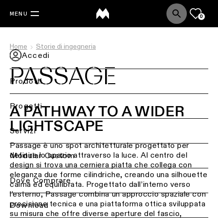
MENU
0
Home
Storie di ingegneria
Accedi
PASSAGE
Prodotti
Torna
Progetti
A PATHWAY TO A WIDER
indietro
LIGHTSCAPE
Back
Servizi
Illuminazione
a
Passage è uno spot architetturale progettato per
Illuminazione
soffitto
Torna
definire lo spazio attraverso la luce. Al centro del
per
Modular Custom
indietro
design si trova una cerniera piatta che collega con
settore
Illuminazione
eleganza due forme cilindriche, creando una silhouette
Dove Comprare
a
Illuminazione
Consulenza
calma ed equilibrata. Progettato dall’interno verso
soffitto
residenziale
per
l’esterno, Passage combina un approccio spaziale con
-
il
precisione tecnica e una piattaforma ottica sviluppata
Download
superficie
tuo
su misura che offre diverse aperture del fascio,
Illuminazione
progetto