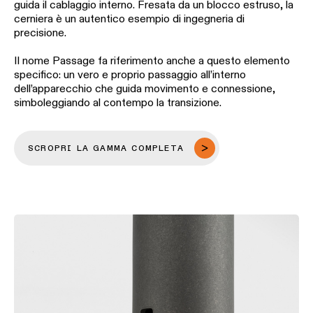
guida il cablaggio interno. Fresata da un blocco estruso, la
cerniera è un autentico esempio di ingegneria di
precisione.
Storie
dei
prodotti
Il nome Passage fa riferimento anche a questo elemento
specifico: un vero e proprio passaggio all’interno
dell’apparecchio che guida movimento e connessione,
Storie
simboleggiando al contempo la transizione.
dei
designer
SCROPRI LA GAMMA COMPLETA
Storie
di
ingegneria
Illuminazione
lineare
Illuminazione
a