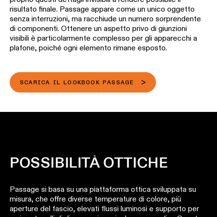
un
soggiorno
-
risultato finale. Passage appare come un unico oggetto
progetto
profili
Visita
illuminotecnico
senza interruzioni, ma racchiude un numero sorprendente
Illuminazione
i
di componenti. Ottenere un aspetto privo di giunzioni
per
nostri
Illuminazione
visibili è particolarmente complesso per gli apparecchi a
Richiedi
corridoio
showroom
a
plafone, poiché ogni elemento rimane esposto.
un
soffitto
preventivo
QUICK
-
LINKS
Illuminazione
per
binari
per
un
showroom
SCARICA IL LOOKBOOK PASSAGE
progetto
Illuminazione
Rete
a
di
Illuminazione
Supporto
parete
partner
per
tecnico
spazi
di
Illuminazione
Diventa
lavoro
Catalogo
a
un
parete
partner
POSSIBILITÀ OTTICHE
-
PROGETTI
superficie
COLLEGAMENTI
Prenota una visita in
RAPIDI
Passage si basa su una piattaforma ottica sviluppata su
showroom
Illuminazione
misura, che offre diverse temperature di colore, più
a
COLLEGAMENTI
aperture del fascio, elevati flussi luminosi e supporto per
parete
RAPIDI