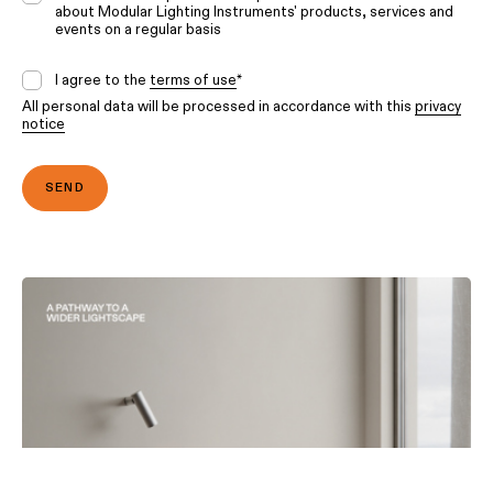
about Modular Lighting Instruments' products, services and
events on a regular basis
I agree to the
terms of use
*
All personal data will be processed in accordance with this
privacy
notice
l supporto di un esperto per trasformare la
one luminosa in realtà. Prenota una
za su misura per il tuo progetto.
HIEDI UNA CONSULENZA SUL TUO
GETTO