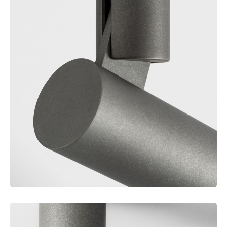
binario
Illuminazione
a
profilo
Illuminazione
a
superficie
Illuminazione
sospesa
Illuminazione
a
parete
Ambienti
umidi