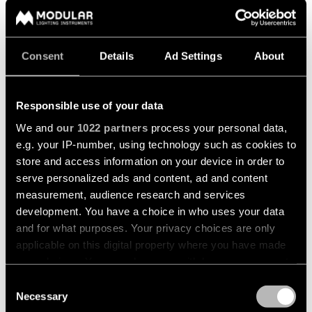
momenti diversi nel
tempo. La possibilità
di smontare, riparare e
Consent
Details
Ad Settings
About
sostituire i
Responsible use of your data
componenti è ciò che
We and
our 1022 partners
process your personal data,
rende tutto questo
e.g. your IP-number, using technology such as cookies to
store and access information on your device in order to
possibile.
serve personalized ads and content, ad and content
measurement, audience research and services
development. You have a choice in who uses your data
and for what purposes. Your privacy choices are only
applicable on this digital property where you have made
your choices. You can change or withdraw your consent
SEPPE VAN HEUSDEN
any time from the Cookie Declaration or by clicking on
DESIGNER
Consent
the Privacy trigger icon.
Necessary
Selection