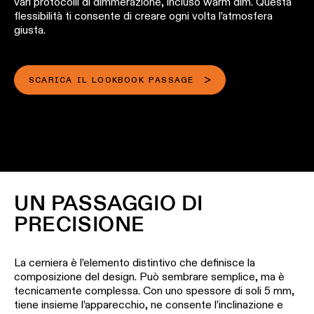
vari protocolli di dimmerazione, incluso warm dim. Questa
Storie
-
dei
flessibilità ti consente di creare ogni volta l’atmosfera
incasso
progetti
giusta.
Sfoglia
Illuminazione
il
a
catalogo
Consulenze
parete
di
personalizzate
SCARICA IL LOOKBOOK PASSAGE
-
prodotti
sui
semi-
progetti
incasso
Iscriviti
alla
PRODOTTI
newsletter
COLLEGAMENTI
RAPIDI
UN PASSAGGIO DI
Dove
acquistare
PRECISIONE
Configuratore
di
illuminazione
Opportunità
La cerniera è l’elemento distintivo che definisce la
lineare
di
composizione del design. Può sembrare semplice, ma è
lavoro
tecnicamente complessa. Con uno spessore di soli 5 mm,
tiene insieme l’apparecchio, ne consente l’inclinazione e
Novità