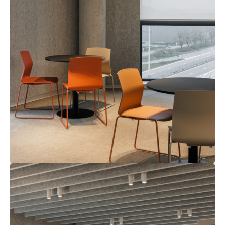
binario
Illuminazione
a
profilo
Illuminazione
a
superficie
Illuminazione
sospesa
Illuminazione
a
parete
Ambienti
umidi