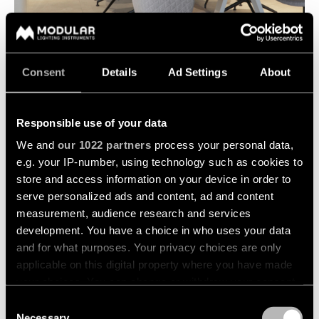
Consent
Details
Ad Settings
About
Responsible use of your data
We and
our 1022 partners
process your personal data,
SHI OFFICE, ASTEN (NL)
e.g. your IP-number, using technology such as cookies to
UFFICIO
store and access information on your device in order to
serve personalized ads and content, ad and content
measurement, audience research and services
development. You have a choice in who uses your data
and for what purposes. Your privacy choices are only
applicable on this digital property where you have made
your choices. You can change or withdraw your consent
any time from the Cookie Declaration or by clicking on
Consent
the Privacy trigger icon.
Necessary