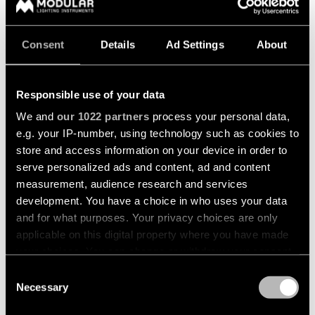
per
Blog
NEW
Illuminazione
uffici
a
Progetti
soffitto
di
Consent
Details
Ad Settings
About
Contattaci
Illuminazione
-
illuminazione
hospitality
incasso
&
studi
Torna
Configuratore Lineare
Responsible use of your data
DIALux
indietro
Illuminazione
Illuminazione
retail
Servizi
a
We and
our 1022 partners
process your personal data,
Asset Library
+2
soffitto
Personalizzazione
di
e.g. your IP-number, using technology such as cookies to
-
di
illuminazione
Illuminazione
PASSAGE SEMI-RECESSED
NYTO SEMI-RECESSED
store and access information on your device in order to
semi-
un
per
healthcare
Sostenibilità
incasso
prodotto
serve personalized ads and content, ad and content
professionisti
Illuminazione
measurement, audience research and services
per
Lavora con Noi
Contatta
Illuminazione
Preventivi
development. You have a choice in who uses your data
ambiente
un
a
and for what purposes. Your privacy choices are only
rappresentante
soffitto
Chi Siamo
Illuminazione
Repair
applicable on this digital property where you have made
locale
-
per
&
sospensione
your choices. You can change or withdraw your consent
cucina
refurbish
Global - IT
any time from the Cookie Declaration or by clicking on
Riechi una consulenza sul 
Consent
Illuminazione
the Privacy trigger icon.
Necessary
Selection
Illuminazione
Consigli
a
Richiedi
per
tecnici
+3
soffitto