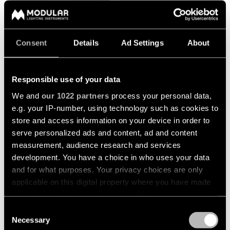
de
Blog
NEW
bureau
Éclairage
Conseil
de
en
plafond
éclairage
Nous contacter
Éclairage
Consent
Details
Ad Settings
About
-
pour
hôtelier
encastré
votre
Back
Configurateur
projet
Éclairage
Responsible use of your data
Services
Éclairage
retail
de
Personnalisation
d’éclairage
Bibliothèque de Ressources
+2
We and
our 1022 partners
process your personal data,
plafond
d’un
pour
Éclairage
PASSAGE SEMI-RECESSED
NYTO SEMI-RECESSED
-
produit
e.g. your IP-number, using technology such as cookies to
professionnels
santé
Durabilité
suspensions
store and access information on your device in order to
Contactez
Éclairage
Devis
serve personalized ads and content, ad and content
un
Éclairage
pour
par
Emplois
measurement, audience research and services
représentant
de
projets
pièce
local
development. You have a choice in who uses your data
plafond
À Propos de Nous
-
and for what purposes. Your privacy choices are only
Éclairage
Réparation
profils
de
Demandez l'étude de votre
applicable on this digital property where you have made
&
cuisine
modernisation
your choices. You can change or withdraw your consent
Global - FR
Éclairage
LED
Demandez
any time from the Cookie Declaration or by clicking on
Consent
de
Éclairage
un
the Privacy trigger icon.
Necessary
plafond
Selection
du
design
+3
Conseils