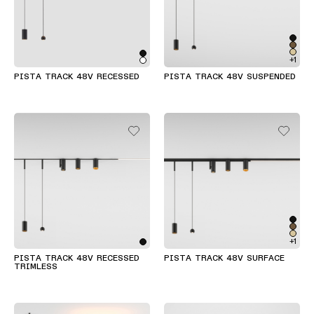
Histoires
le
projets
catalogue
Configurateur
de
d’éclairage
produits
linéaire
+1
Étude
personnalisée
PISTA TRACK 48V RECESSED
PISTA TRACK 48V SUSPENDED
de
Abonnez-
Nouveautés
votre
vous
projet
à
la
Histoires
newsletter
de
produits
Réseau
de
Histoires
partenaires
de
concepteurs
+1
Offres
d’emploi
PISTA TRACK 48V RECESSED
PISTA TRACK 48V SURFACE
Histoires des ingénieurs
TRIMLESS
Éclairage