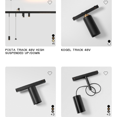
linéaire
Éclairage
sur
rails
Éclairage
+1
de
PISTA TRACK 48V HIGH
KOGEL TRACK 48V
profilé
SUSPENDED UP/DOWN
Éclairage
monté
en
saillie
Luminaires
suspendu
+3
+3