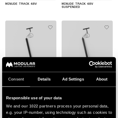
Éclairage
MINUDE TRACK 48V
MINUDE TRACK 48V
mural
SUSPENDED
Éclairage
lieux
humides
Blanc
chaud
+1
+7
EXTRUDED STRIPPED TRACK
EXTRUDED TRACK 48V
Consent
Details
Ad Settings
About
48V SUSPENDED
SUSPENDED
Responsible use of your data
We and
our 1022 partners
process your personal data,
e.g. your IP-number, using technology such as cookies to