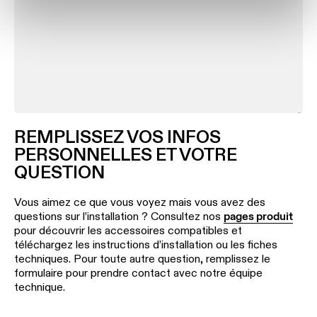
linéaire
Éclairage
sur
rails
Éclairage
de
REMPLISSEZ VOS INFOS
profilé
PERSONNELLES ET VOTRE
QUESTION
Éclairage
monté
Vous aimez ce que vous voyez mais vous avez des
en
questions sur l’installation ? Consultez nos
pages produit
saillie
pour découvrir les accessoires compatibles et
téléchargez les instructions d’installation ou les fiches
techniques. Pour toute autre question, remplissez le
Luminaires
formulaire pour prendre contact avec notre équipe
suspendu
technique.