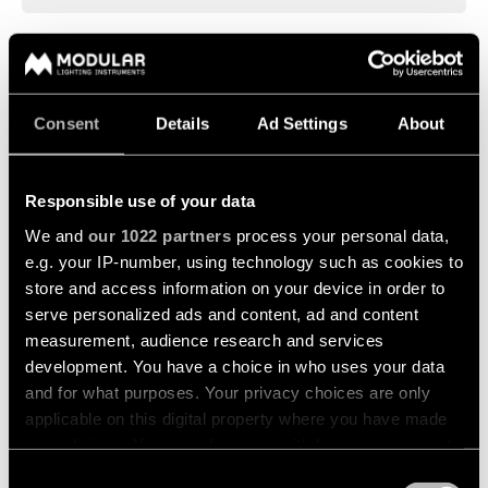
-
salon
d’éclairage
techniques
rails
Téléphone
*
Éclairage
Demandez
Visite
Éclairage
de
un
de
mural
couloir
devis
showroom
projet
Consent
Details
Ad Settings
About
LIENS
Éclairage
Produit
*
Éclairage
RAPIDES
mural
de
Assistance
-
showroom
technique
Responsible use of your data
en
saillie
Réseau
We and
our 1022 partners
process your personal data,
Description
*
Éclairage
Devenir
de
d'espace
e.g. your IP-number, using technology such as cookies to
partenaire
partenaires
Éclairage
de
store and access information on your device in order to
mural
travail
serve personalized ads and content, ad and content
Visiter
-
un
Catalogue
encastré
measurement, audience research and services
TOUS
showroom
LES
development. You have a choice in who uses your data
PROJETS
TOUS LES
LIENS
and for what purposes. Your privacy choices are only
PRODUITS
RAPIDES
Je souhaite recevoir régulièrement des communications
LIENS
applicable on this digital property where you have made
promotionnelles personnalisées sur les produits, services,
RAPIDES
LIENS
événements et promotions de Modular Lighting Instruments
your choices. You can change or withdraw your consent
RAPIDES
any time from the Cookie Declaration or by clicking on
Consent
Consultez