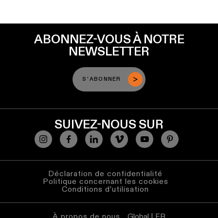
Éclairage
mural
ABONNEZ-VOUS À NOTRE
Éclairage
NEWSLETTER
lieux
humides
S'ABONNER
Blanc
chaud
SUIVEZ-NOUS SUR
Déclaration de confidentialité
Politique concernant les cookies
Conditions d’utilisation
À propos de nous
Global | FR