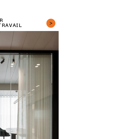
R
TRAVAIL
ois de 5 000 m², Creneau
bre parfait entre identité
aleureuse. Nos solutions
réer un lieu presque aussi
 ont soutenu l’obtention du