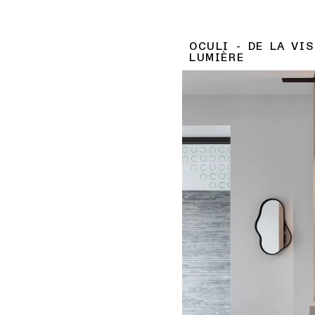
OCULI - DE LA VIS
LUMIÈRE
Découvrez comment nos 
Delphine et Glenn ont don
d’optique. À partir du conc
imaginé un espace à la foi
Grâce à un plan lumière int
DIALux, chaque détail a 
DÉCOUVRIR CE PROJE