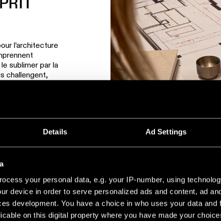
PRIT
ur l’architecture
comprennent
e sublimer par la
s challengent,
ment réalisée.
Details
Ad Settings
a
ocess your personal data, e.g. your IP-number, using technolog
ur device in order to serve personalized ads and content, ad a
ces development. You have a choice in who uses your data and 
licable on this digital property where you have made your choic