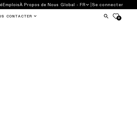
té
Emplois
À Propos de Nous
Global - FR
Se connecter
US CONTACTER
0