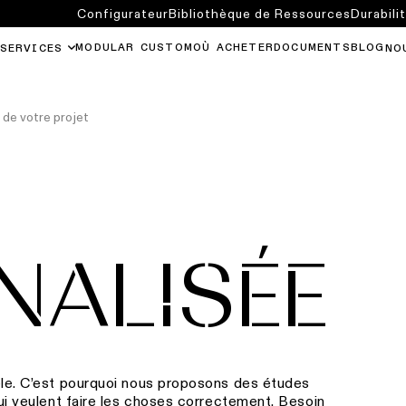
Configurateur
Bibliothèque de Ressources
Durabili
MODULAR CUSTOM
OÙ ACHETER
DOCUMENTS
BLOG
SERVICES
NO
 de votre projet
NALISÉE
èle. C’est pourquoi nous proposons des études
qui veulent faire les choses correctement. Besoin