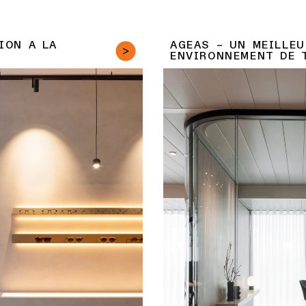
ION À LA
AGEAS – UN MEILLEU
ENVIRONNEMENT DE 
collègues passionnés
Dans le siège social bruxell
né vie à cette boutique
International a trouvé l’équili
ept de l’architecte, ils ont
d’entreprise et ambiance ch
s fonctionnel et saisissant.
d’éclairage ont contribué à c
elligent et à la précision
accueillant qu’à la maison et
été soigneusement pensé.
certificat WELL platinum.
T
DÉCOUVRIR CE PROJET