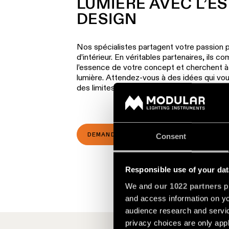
LUMIÈRE AVEC L’ES
DESIGN
Nos spécialistes partagent votre passion po
d’intérieur. En véritables partenaires, ils 
l’essence de votre concept et cherchent à l
lumière. Attendez-vous à des idées qui vou
des limites repoussées et une vision pleine
DEMANDEZ L'ÉTUDE DE VOTRE PROJET
Consent
Responsible use of your dat
We and
our 1022 partners
pr
and access information on yo
audience research and servi
privacy choices are only app