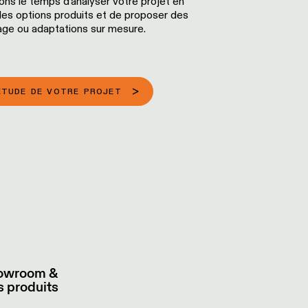
ons le temps d’analyser votre projet en
r les options produits et de proposer des
rage ou adaptations sur mesure.
ÉTUDE DE VOTRE PROJET
showroom &
s produits