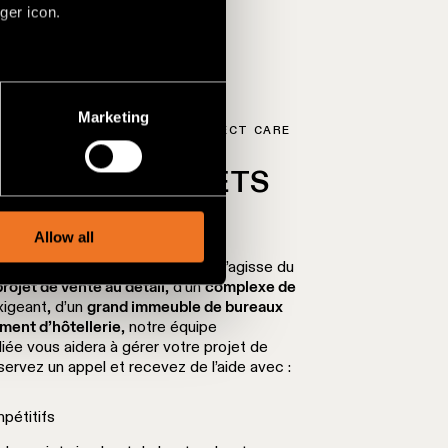
ger icon.
several meters
Marketing
OJET SANS TRACAS AVEC PROJECT CARE
ails section
.
VEZ DES PROJETS
social media features and to
UX?
, advertising and analytics
Allow all
r un projet plus exigeant ? Qu’il s’agisse du
rojet de vente au détail
, d’un
complexe de
igeant, d’un
grand immeuble de bureaux
ment d’hôtellerie
, notre équipe
iée vous aidera à gérer votre projet de
ervez un appel et recevez de l’aide avec :
pétitifs