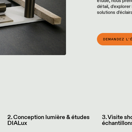
étude, nous pren
détail, d’explore
solutions d’éclai
DEMANDEZ L'
2. Conception lumière & études
3. Visite 
DIALux
échantillon