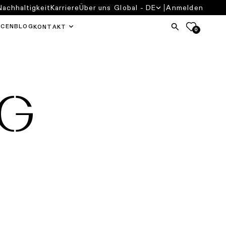
Nachhaltigkeit
Karriere
Über uns
Global - DE
Anmelden
RCEN
BLOG
KONTAKT
0
NG