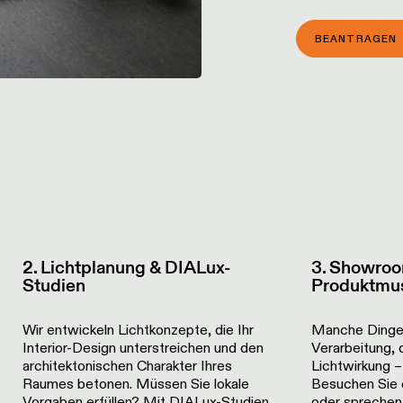
BEANTRAGEN 
2. Lichtplanung & DIALux-
3. Showro
Studien
Produktmu
Wir entwickeln Lichtkonzepte, die Ihr
Manche Dinge 
Interior-Design unterstreichen und den
Verarbeitung, d
architektonischen Charakter Ihres
Lichtwirkung –
Raumes betonen. Müssen Sie lokale
Besuchen Sie 
Vorgaben erfüllen? Mit DIALux-Studien
oder sprechen 