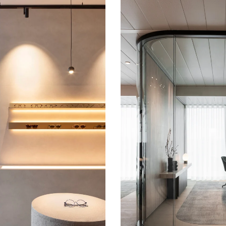
ngagierten Kolleg:innen
Im 5.000 m² grossen Hauptsi
s Brillenfachgeschäft zum
Creneau International den p
usgehend vom Konzept des
Corporate Identity und ein
Raum, der sowohl funktional
geschaffen. Unsere Lichtlös
kend ist. Mit einem
der Raum fast so gemütlich 
pt und DIALux-Präzision
trugen zum WELL-Platin-Zerti
sam umgesetzt.
MEHR ZU DIESEM PROJE
JEKT