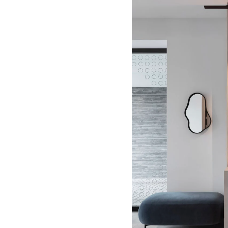
Erleben Sie, wie unsere e
Delphine und Glenn diese
Leben erweckt haben. A
Architekten entstand ein 
als auch visuell beeindruc
durchdachten Lichtkonze
wurde jedes Detail sorg
MEHR ZU DIESEM PRO