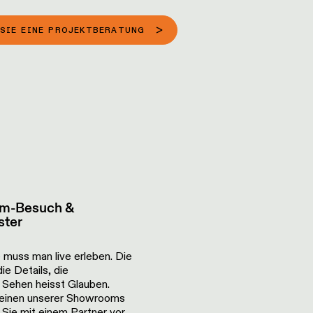
SIE EINE PROJEKTBERATUNG
om-Besuch &
ster
muss man live erleben. Die
ie Details, die
 Sehen heisst Glauben.
einen unserer Showrooms
Sie mit einem Partner vor