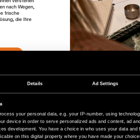
:innen verstehen
hen nach Wegen,
ie frische
ösung, die Ihre
TUNG
Details
Ad Settings
a
ocess your personal data, e.g. your IP-number, using technolog
ur device in order to serve personalized ads and content, ad a
ces development. You have a choice in who uses your data and 
licable on this digital property where you have made your choic