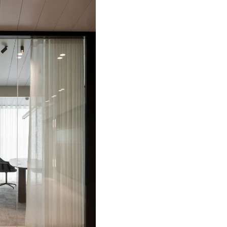
tz in Brüssel hat
erfekten Mix aus
ladender Atmosphäre
ungen sorgten dafür, dass
wie Zuhause wirkt und
fikat bei.
KT