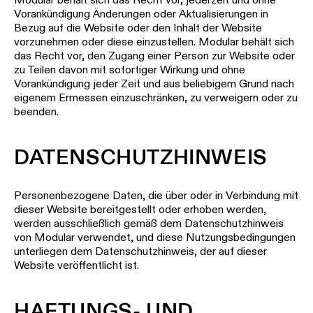
Vorankündigung Änderungen oder Aktualisierungen in
Blättern Sie dur
Ingenieure
Bezug auf die Website oder den Inhalt der Website
Storys
vorzunehmen oder diese einzustellen. Modular behält sich
das Recht vor, den Zugang einer Person zur Website oder
Newsletter
zu Teilen davon mit sofortiger Wirkung und ohne
abonnieren
Linear
Vorankündigung jeder Zeit und aus beliebigem Grund nach
Beleuchtung
eigenem Ermessen einzuschränken, zu verweigern oder zu
beenden.
Wo
Sie
Schienensystem
kaufen
DATENSCHUTZHINWEIS
können
Profilbeleuchtun
Jobangebote
Personenbezogene Daten, die über oder in Verbindung mit
dieser Website bereitgestellt oder erhoben werden,
Beleuchtung
werden ausschließlich gemäß dem Datenschutzhinweis
für
von Modular verwendet, und diese Nutzungsbedingungen
Aufbaumontage
unterliegen dem Datenschutzhinweis, der auf dieser
Website veröffentlicht ist.
Pendelleuchten
HAFTUNGS- UND