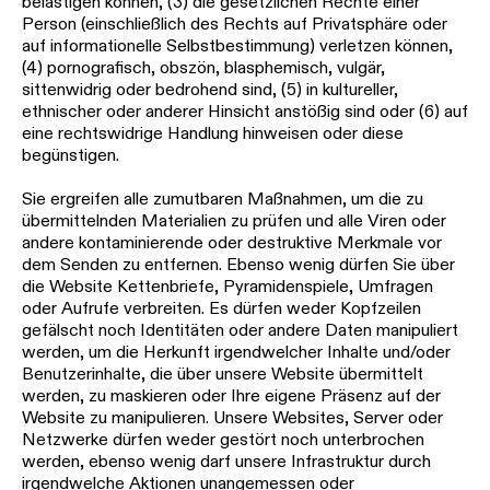
belästigen können, (3) die gesetzlichen Rechte einer
Person (einschließlich des Rechts auf Privatsphäre oder
auf informationelle Selbstbestimmung) verletzen können,
(4) pornografisch, obszön, blasphemisch, vulgär,
sittenwidrig oder bedrohend sind, (5) in kultureller,
ethnischer oder anderer Hinsicht anstößig sind oder (6) auf
eine rechtswidrige Handlung hinweisen oder diese
begünstigen.
Sie ergreifen alle zumutbaren Maßnahmen, um die zu
übermittelnden Materialien zu prüfen und alle Viren oder
andere kontaminierende oder destruktive Merkmale vor
dem Senden zu entfernen. Ebenso wenig dürfen Sie über
die Website Kettenbriefe, Pyramidenspiele, Umfragen
oder Aufrufe verbreiten. Es dürfen weder Kopfzeilen
gefälscht noch Identitäten oder andere Daten manipuliert
werden, um die Herkunft irgendwelcher Inhalte und/oder
Benutzerinhalte, die über unsere Website übermittelt
werden, zu maskieren oder Ihre eigene Präsenz auf der
Website zu manipulieren. Unsere Websites, Server oder
Netzwerke dürfen weder gestört noch unterbrochen
werden, ebenso wenig darf unsere Infrastruktur durch
irgendwelche Aktionen unangemessen oder