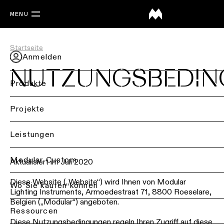
MENU
Startseite
Anmelden
NUTZUNGSBEDI
Produkte
Zurück
Projekte
Deckenbele
Back
Leistungen
Beleuchtung
Deckenbele
nach
Back
Modular Custom
Aktualisiert im Juli 2020
-
Branche
Aufbau
Diese Website („Website“) wird Ihnen von Modular
Projektbera
Wo Sie kaufen können
Wohnraumbe
Lighting Instruments, Armoedestraat 71, 8800 Roeselare,
Deckenbele
Belgien („Modular“) angeboten.
-
Lichtplanung
Ressourcen
Bürobeleuch
Einbau
&
Diese Nutzungsbedingungen regeln Ihren Zugriff auf diese