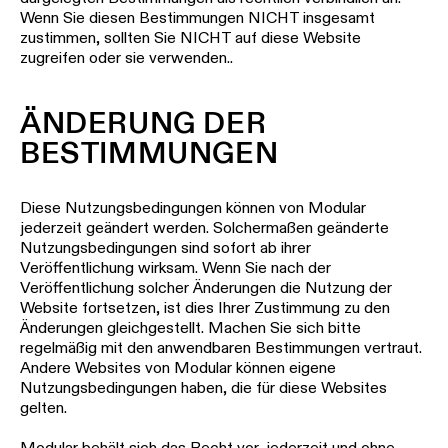
Einbau
anfordern
Wenn Sie diesen Bestimmungen NICHT insgesamt
ALLE
zustimmen, sollten Sie NICHT auf diese Website
PROJEKTE
Katalog
ALLE
Angebot
zugreifen oder sie verwenden..
PRODUKTE
für
QUICK-
ein
QUICK-
LINKS
LINKS
Projekt
ÄNDERUNG DER
anfordern
BESTIMMUNGEN
Projektstorys
Konfigurator
Technischer
für
Support
Diese Nutzungsbedingungen können von Modular
lineare
Personalisierte
Beleuchtung
jederzeit geändert werden. Solchermaßen geänderte
Projektberatung
Werden
Nutzungsbedingungen sind sofort ab ihrer
Sie
Veröffentlichung wirksam. Wenn Sie nach der
Partner
Neuheiten
Veröffentlichung solcher Änderungen die Nutzung der
Website fortsetzen, ist dies Ihrer Zustimmung zu den
Einen
Änderungen gleichgestellt. Machen Sie sich bitte
Ausstellung
Produktstorys
regelmäßig mit den anwendbaren Bestimmungen vertraut.
besuchen
Andere Websites von Modular können eigene
Nutzungsbedingungen haben, die für diese Websites
QUICK-
Designer
gelten.
LINKS
Storys
Modular behält sich das Recht vor, jederzeit und ohne