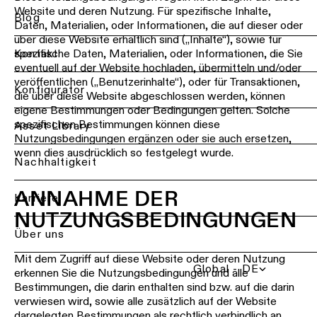
DIALux-
Website und deren Nutzung. Für spezifische Inhalte,
Studien
Gastgewerb
Blog
Deckenbele
Daten, Materialien, oder Informationen, die auf dieser oder
-
über diese Website erhältlich sind („Inhalte“), sowie für
Pendelleuch
Produktanpa
Einzelhande
Kontakt
spezifische Daten, Materialien, oder Informationen, die Sie
eventuell auf der Website hochladen, übermitteln und/oder
Deckenbele
Projektange
veröffentlichen („Benutzerinhalte“), oder für Transaktionen,
Gesundheits
Back
Konfigurator
-
die über diese Website abgeschlossen werden, können
Beleuchtung
Profile
eigene Bestimmungen oder Bedingungen gelten. Solche
Lichtdienstleistu
Reparatur
nach
spezifischen Bestimmungen können diese
für
Asset Library
&
Raum
Nutzungsbedingungen ergänzen oder sie auch ersetzen,
Profis
Deckenbele
Refurbishme
wenn dies ausdrücklich so festgelegt wurde.
-
Küchenbeleu
Nachhaltigkeit
Wenden
Stromschie
Technische
Sie
Beratung
sich
ANNAHME DER
Wohnzimmer
Karriere
Wandbeleuc
an
NUTZUNGSBEDINGUNGEN
Ihren
Showroom-
Flurbeleuch
lokalen
Über uns
Wandbeleuc
Besuch
Vertreter
-
Mit dem Zugriff auf diese Website oder deren Nutzung
SCHNELLZUGRIFF
Aufbau
Showroom-
Global - DE
erkennen Sie die Nutzungsbedingungen und alle
Beleuchtung
Beantragen S
Bestimmungen, die darin enthalten sind bzw. auf die darin
Wandbeleuc
verwiesen wird, sowie alle zusätzlich auf der Website
Partnernetzwerk
-
Arbeitsplat
Beleuchtung
dargelegten Bestimmungen als rechtlich verbindlich an.