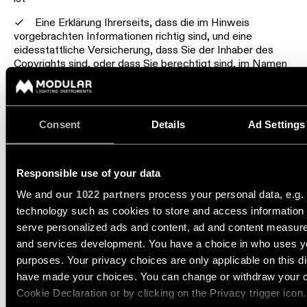
Eine Erklärung Ihrerseits, dass die im Hinweis
vorgebrachten Informationen richtig sind, und eine
eidesstattliche Versicherung, dass Sie der Inhaber des
Copyrights sind, oder dass Sie berechtigt sind, im Namen
des Inhabers eines vermeintlich verletzten
Ausschließlichkeitsrechts zu handeln
Consent
Details
Ad Settings
Die für die Bearbeitung von Hinweisen zu Copyright-
Verletzungen benannte Person können Sie unter folgender
Adresse erreichen:
Responsible use of your data
Philips Lighting B.V.
Legal Services
We and
our 1022 partners
process your personal data, e.g.
High Tech Campus 45
technology such as cookies to store and access information 
5656AE Eindhoven
serve personalized ads and content, ad and content measur
Niederlande
and services development. You have a choice in who uses yo
purposes. Your privacy choices are only applicable on this di
Die vorstehende Information dient ausschließlich
Hinweisen an Philips Lighting über mögliche Copyright-
have made your choices. You can change or withdraw your c
Verletzungen. Alle sonstigen Anfragen, beispielsweise
Cookie Declaration or by clicking on the Privacy trigger icon.
produktbezogene Fragen und solche wegen