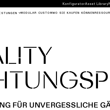
Konfigurator
Asset Library
MODULAR CUSTOM
WO SIE KAUFEN KÖNNEN
RESSOU
ISTUNGEN
LITY
HTUNGSP
NG FÜR UNVERGESSLICHE G