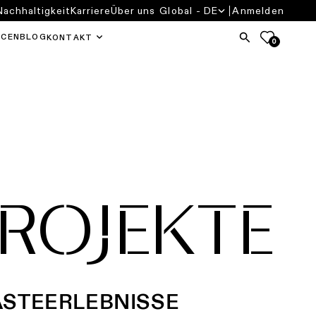
Nachhaltigkeit
Karriere
Über uns
Global - DE
Anmelden
RCEN
BLOG
KONTAKT
0
ROJEKTE
ÄSTEERLEBNISSE