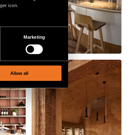
ger icon.
several meters
Marketing
ails section
.
social media features and to
, advertising and analytics
Allow all