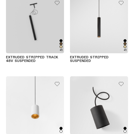
Storie
dei
prodotti
Storie
dei
+1
+1
designer
EXTRUDED STRIPPED TRACK
EXTRUDED STRIPPED
48V SUSPENDED
SUSPENDED
Storie
di
ingegneria
Illuminazione
lineare
Illuminazione
a