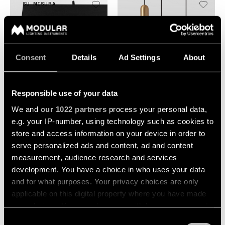
SU MISURA
Consent
Details
Ad Settings
About
+2
+2
Responsible use of your data
SLD50 HIGH SUSPENDED
PLACEBO SUSPENDED
We and
our 1022 partners
process your personal data,
e.g. your IP-number, using technology such as cookies to
store and access information on your device in order to
serve personalized ads and content, ad and content
measurement, audience research and services
development. You have a choice in who uses your data
and for what purposes. Your privacy choices are only
applicable on this digital property where you have made
your choices. You can change or withdraw your consent
+2
+2
any time from the Cookie Declaration or by clicking on
Consent