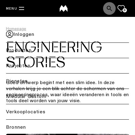
MENU
0
Homepage
Inloggen
ENGINEERING
Producten
STORIES
Terug
Projecten
Plafondverlichting
Back
Diensten
Goed ontwerp begint met een slim idee. In deze
verhalen krijg je een blik achter de schermen van ons
Verlichting
Plafondverlichting
engineeringproces, waar ideeën veranderen in tools en
per
Terug
Modular Custom
-
tools deel worden van jouw visie.
sector
opbouw
Lichtstudie
Verkooplocaties
Retailverlichting
&
Plafondverlichting
DIALux-
-
ontwerpen
Bronnen
Kantoorverlichting
inbouw