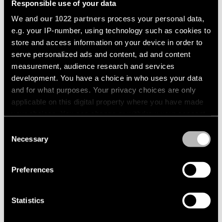
Responsible use of your data
We and
our 1022 partners
process your personal data,
IMPULSE
e.g. your IP-number, using technology such as cookies to
store and access information on your device in order to
serve personalized ads and content, ad and content
measurement, audience research and services
development. You have a choice in who uses your data
and for what purposes. Your privacy choices are only
applicable on this digital property where you have made
your choices. You can change or withdraw your consent
any time from the Cookie Declaration or by clicking on
Consent
the Privacy trigger icon.
Necessary
Selection
If you allow, we would also like to:
Preferences
Collect information about your geographical
location which can be accurate to within several
meters
Statistics
Identify your device by actively scanning it for