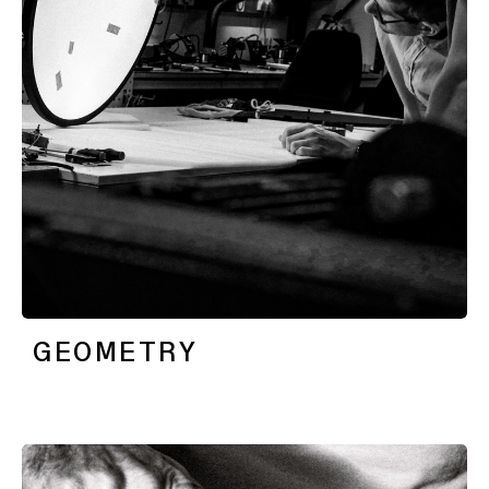
Warm
dim
verlichting
Verlichting
vochtige
ruimtes
GEOMETRY