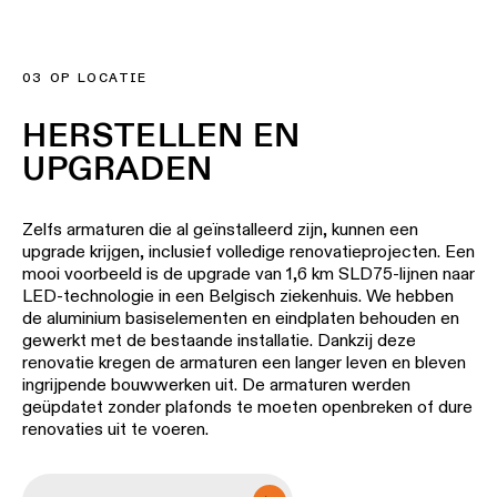
LED's in onze Smart-familie, waarmee de efficiëntie met
20 lm/W is verhoogd. Dat levert 20 tot 30% meer licht op
met hetzelfde energieverbruik.
VRAAG EEN REFURBISHMENT AAN
03 OP LOCATIE
HERSTELLEN EN
UPGRADEN
Zelfs armaturen die al geïnstalleerd zijn, kunnen een
upgrade krijgen, inclusief volledige renovatieprojecten. Een
mooi voorbeeld is de upgrade van 1,6 km SLD75-lijnen naar
LED-technologie in een Belgisch ziekenhuis. We hebben
de aluminium basiselementen en eindplaten behouden en
gewerkt met de bestaande installatie. Dankzij deze