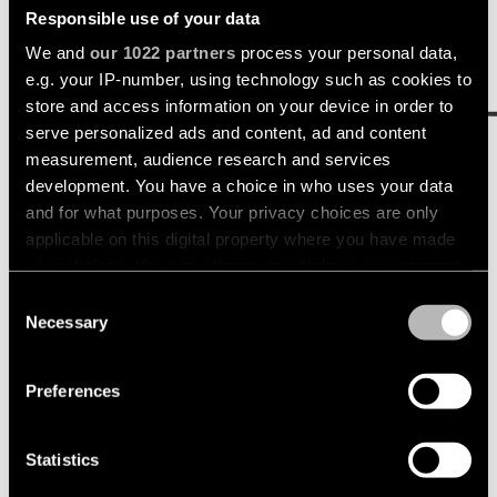
Responsible use of your data
We and
our 1022 partners
process your personal data,
e.g. your IP-number, using technology such as cookies to
store and access information on your device in order to
serve personalized ads and content, ad and content
measurement, audience research and services
development. You have a choice in who uses your data
and for what purposes. Your privacy choices are only
applicable on this digital property where you have made
your choices. You can change or withdraw your consent
any time from the Cookie Declaration or by clicking on
Consent
the Privacy trigger icon.
Necessary
Selection
If you allow, we would also like to:
Preferences
Collect information about your geographical
location which can be accurate to within several
meters
Statistics
Identify your device by actively scanning it for