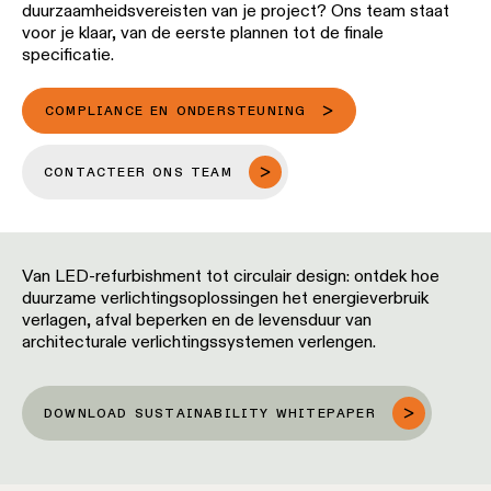
duurzaamheidsvereisten van je project? Ons team staat
voor je klaar, van de eerste plannen tot de finale
Engineering
Blader
specificatie.
stories
door
de
productcatalogus
COMPLIANCE EN ONDERSTEUNING
Lineaire
verlichting
CONTACTEER ONS TEAM
Abonneren
op
Railverlichting
de
nieuwsbrief
Van LED-refurbishment tot circulair design: ontdek hoe
Profielverlichting
duurzame verlichtingsoplossingen het energieverbruik
Partnernetwerk
verlagen, afval beperken en de levensduur van
architecturale verlichtingssystemen verlengen.
Opbouwverlichting
Vacatures
Pendelverlichting
DOWNLOAD SUSTAINABILITY WHITEPAPER
Wandverlichting