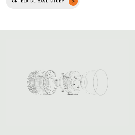
renovatie kregen de armaturen een langer leven en bleven
ingrijpende bouwwerken uit. De armaturen werden
geüpdatet zonder plafonds te moeten openbreken of dure
renovaties uit te voeren.
ONTDEK DE CASE STUDY