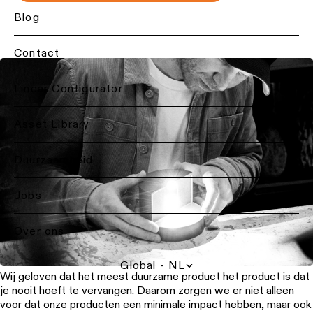
Projectadvies
Residentiële
Blog
Plafondverlichting
op
verlichting
-
maat
hanglampen
Contact
Horecaverlichting
Product
Plafondverlichting
op
Back
Linear Configurator
-
Gezondheidszorgverlichti
maat
profielen
Lichtdiensten
Verlichting
voor
Asset Library
Repair
per
professionals
Plafondverlichting
&
ruimte
-
refurbish
Duurzaamheid
Contacteer
track
Woonkamerverlichting
een
rails
lokale
Technisch
Jobs
vertegenwoordiger
advies
Keukenverlichting
Wandverlichting
Over ons
Vraag
Offerte
Gangverlichting
Wandverlichting
projectadvies
voor
-
op
een
Global - NL
opbouw
Showroomverlichting
maat
project
Wij geloven dat het meest duurzame product het product is dat
aan
je nooit hoeft te vervangen. Daarom zorgen we er niet alleen
Wandverlichting
Werkplekverlichting
voor dat onze producten een minimale impact hebben, maar ook
Showroombezoek