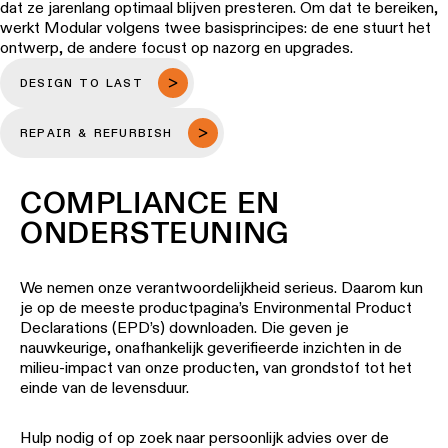
-
Vraag
dat ze jarenlang optimaal blijven presteren. Om dat te bereiken,
inbouw
QUICK
een
werkt Modular volgens twee basisprincipes: de ene stuurt het
ALLE
LINKS
lichtontwerp
PROJECTEN
ontwerp, de andere focust op nazorg en upgrades.
aan
ALLE
PRODUCTEN
SNELKOPPELINGEN
DESIGN TO LAST
Partnernetwerk
Vraag
SNELKOPPELINGEN
een
REPAIR & REFURBISH
projectofferte
Project
aan
stories
Catalogus
Linear
COMPLIANCE EN
lighting
Technische
configurator
Projectadvies
ONDERSTEUNING
ondersteuning
op
maat
Nieuwigheden
Word
We nemen onze verantwoordelijkheid serieus. Daarom kun
een
je op de meeste productpagina’s Environmental Product
partner
Declarations (EPD’s) downloaden. Die geven je
Product
nauwkeurige, onafhankelijk geverifieerde inzichten in de
stories
Bezoek
milieu-impact van onze producten, van grondstof tot het
een
einde van de levensduur.
showroom
Designer
stories
SNELKOPPELINGEN
Hulp nodig of op zoek naar persoonlijk advies over de