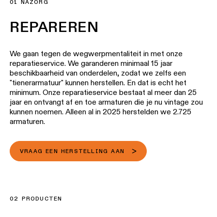
eigenaar. Zelfs al zien we elkaar niet vaak, we zijn er altijd
voor reparaties en renovaties die de levensduur van de
armaturen verlengen.
01 NAZORG
REPAREREN
We gaan tegen de wegwerpmentaliteit in met onze
reparatieservice. We garanderen minimaal 15 jaar
beschikbaarheid van onderdelen, zodat we zelfs een
"tienerarmatuur" kunnen herstellen. En dat is echt het
minimum. Onze reparatieservice bestaat al meer dan 25
jaar en ontvangt af en toe armaturen die je nu vintage zou
kunnen noemen. Alleen al in 2025 herstelden we 2.725
armaturen.
VRAAG EEN HERSTELLING AAN