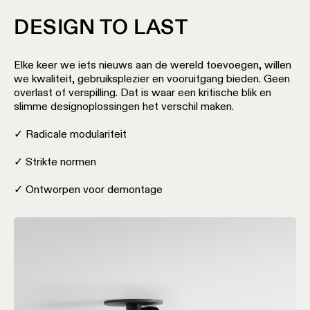
DESIGN TO LAST
Warm
dim
verlichting
Elke keer we iets nieuws aan de wereld toevoegen, willen
we kwaliteit, gebruiksplezier en vooruitgang bieden. Geen
overlast of verspilling. Dat is waar een kritische blik en
Verlichting
slimme designoplossingen het verschil maken.
vochtige
ruimtes
✓ Radicale modulariteit
✓ Strikte normen
✓ Ontworpen voor demontage