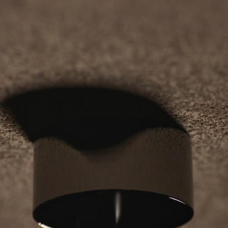
Warm
dim
verlichting
Verlichting
vochtige
ruimtes