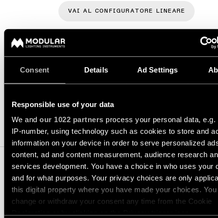
Storie
-
dei
incasso
VAI AL CONFIGURATORE LINEARE
progetti
Sfoglia
Illuminazione
il
a
catalogo
Consulenze
parete
di
personalizzate
-
prodotti
sui
Consent
Details
Ad Settings
Ab
semi-
progetti
incasso
SPECIFICHE
Iscriviti
alla
PRODOTTI
Responsible use of your data
newsletter
COLLEGAMENTI
We and
our 1022 partners
process your personal data, e.g.
RAPIDI
1. COMPONENTI
IP-number, using technology such as cookies to store and a
Dove
information on your device in order to serve personalized ad
acquistare
content, ad and content measurement, audience research a
Configuratore
di
services development. You have a choice in who uses your 
illuminazione
Opportunità
and for what purposes. Your privacy choices are only applic
lineare
di
this digital property where you have made your choices. You
lavoro
change or withdraw your consent any time from the Cookie
2. MODULI DI LUCE
Novità
Declaration or by clicking on the Privacy trigger icon.