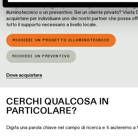
binario
completare il suo progetto, contattaci per richiedere un prog
illuminotecnico o un preventivo. Sei un cliente privato? Visita
acquistare per individuare uno dei nostri partner che possa offr
Illuminazione
tutto il supporto necessario a livello locale.
a
profilo
RICHIEDI UN PROGETTO ILLUMINOTECNICO
Illuminazione
a
RICHIEDI UN PREVENTIVO
superficie
Dove acquistare
Illuminazione
sospesa
CERCHI QUALCOSA IN
Illuminazione
PARTICOLARE?
a
parete
Digita una parola chiave nel campo di ricerca e ti aiuteremo a 
Ambienti
umidi