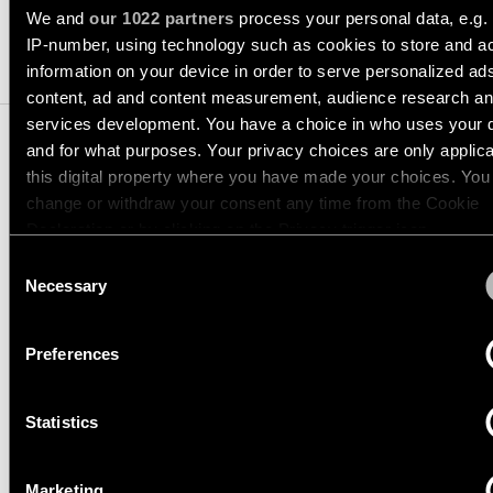
Storie
-
We and
our 1022 partners
process your personal data, e.g.
dei
incasso
progetti
IP-number, using technology such as cookies to store and a
PRODOTTI COMPATIBILI
Sfoglia
information on your device in order to serve personalized ad
Illuminazione
il
content, ad and content measurement, audience research a
a
catalogo
Consulenze
parete
di
services development. You have a choice in who uses your 
personalizzate
-
prodotti
sui
and for what purposes. Your privacy choices are only applic
semi-
progetti
this digital property where you have made your choices. You
incasso
change or withdraw your consent any time from the Cookie
TRACK 48V PROFILE
Iscriviti
alla
PRODOTTI
Declaration or by clicking on the Privacy trigger icon.
SURFACE HIGH
newsletter
Consent
COLLEGAMENTI
RAPIDI
If you allow, we would also like to:
Necessary
Selection
13455609
Dove
Collect information about your geographical location 
TRACK 48V HIGH PROFILE SURFACE 1000 WHITE STRUCTU
acquistare
can be accurate to within several meters
13455632
Configuratore
Preferences
Identify your device by actively scanning it for specifi
TRACK 48V HIGH PROFILE SURFACE 1000 BLACK STRUCTU
di
characteristics (fingerprinting)
illuminazione
Opportunità
13455709
lineare
di
TRACK 48V HIGH PROFILE SURFACE 2000 WHITE STRUCTU
Statistics
Find out more about how your personal data is processed an
lavoro
your preferences in the
details section
.
13455732
TRACK 48V HIGH PROFILE SURFACE 2000 BLACK STRUCTU
Novità
Marketing