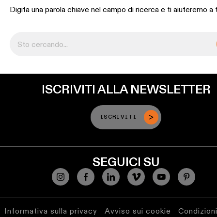
binario
Digita una parola chiave nel campo di ricerca e ti aiuteremo a 
Illuminazione
a
profilo
Illuminazione
a
ISCRIVITI ALLA NEWSLETTER
superficie
ISCRIVITI
Illuminazione
sospesa
SEGUICI SU
Illuminazione
a
parete
Ambienti
Informativa sulla privacy
Avviso sui cookie
Condizioni
umidi