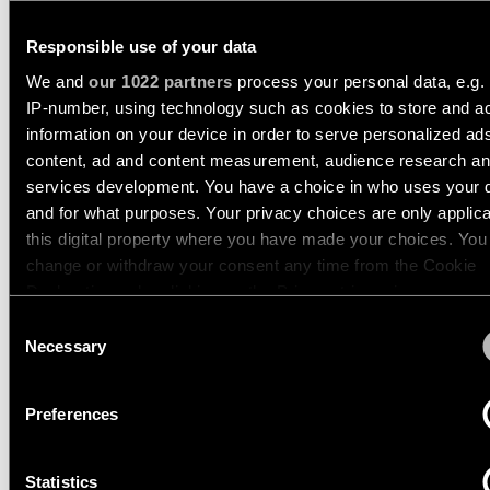
Storie
-
dei
incasso
progetti
Responsible use of your data
TRACK 48V PROFILE
Sfoglia
Illuminazione
il
We and
our 1022 partners
process your personal data, e.g.
RECESSED
a
catalogo
IP-number, using technology such as cookies to store and a
Consulenze
parete
di
personalizzate
information on your device in order to serve personalized ad
-
prodotti
sui
13419132
semi-
content, ad and content measurement, audience research a
progetti
1000 BLACK STRUCTURE
incasso
services development. You have a choice in who uses your 
13419232
Iscriviti
and for what purposes. Your privacy choices are only applic
2000 BLACK STRUCTURE
alla
PRODOTTI
this digital property where you have made your choices. You
newsletter
13419332
COLLEGAMENTI
change or withdraw your consent any time from the Cookie
3000 BLACK STRUCTURE
RAPIDI
Declaration or by clicking on the Privacy trigger icon.
Dove
Consent
acquistare
TRACK 48V PROFILE
If you allow, we would also like to:
Necessary
Selection
Configuratore
RECESSED TRIMLESS
di
Collect information about your geographical location 
illuminazione
Opportunità
can be accurate to within several meters
lineare
Preferences
di
Identify your device by actively scanning it for specifi
lavoro
characteristics (fingerprinting)
TRACK 48V PROFILE
Novità
Statistics
Find out more about how your personal data is processed an
SURFACE