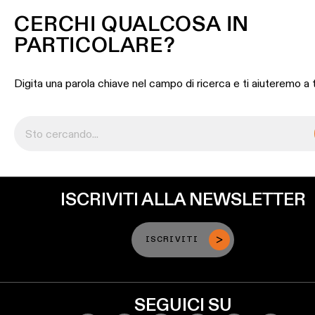
binario
CERCHI QUALCOSA IN
PARTICOLARE?
Illuminazione
a
profilo
Digita una parola chiave nel campo di ricerca e ti aiuteremo a 
Illuminazione
a
superficie
Illuminazione
sospesa
ISCRIVITI ALLA NEWSLETTER
Illuminazione
ISCRIVITI
a
parete
SEGUICI SU
Ambienti
umidi