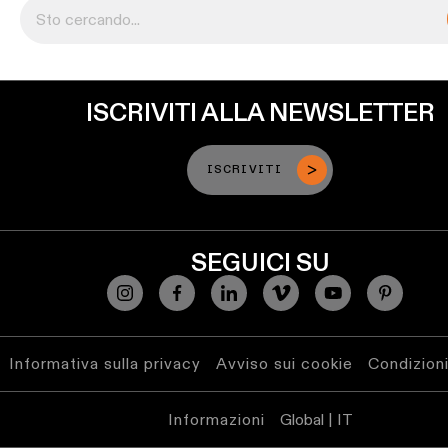
binario
Illuminazione
a
profilo
ISCRIVITI ALLA NEWSLETTER
Illuminazione
ISCRIVITI
a
superficie
Illuminazione
SEGUICI SU
sospesa
Illuminazione
a
Informativa sulla privacy
Avviso sui cookie
Condizioni
parete
Informazioni
Global | IT
Ambienti
umidi