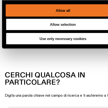
our traffic. We also share information about your use of our s
TRACK 48V PROFILE
our social media, advertising and analytics partners.
SUSPENDED UP/DOWN
Allow all
Storie
dei
prodotti
Allow selection
Storie
Use only necessary cookies
dei
SCARICA
designer
Storie
di
ingegneria
CERCHI QUALCOSA IN
PARTICOLARE?
Illuminazione
lineare
Digita una parola chiave nel campo di ricerca e ti aiuteremo a 
Illuminazione
a