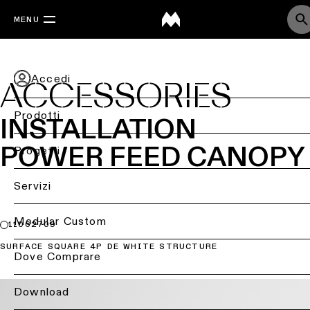
MENU
Accedi
ACCESSORIES
Prodotti
INSTALLATION
POWER FEED CANOPY
Torna
Progetti
indietro
Back
Servizi
Illuminazione
a
Illuminazione
soffitto
Torna
per
Modular Custom
11062709
indietro
settore
Illuminazione
SURFACE SQUARE 4P DE WHITE STRUCTURE
Dove Comprare
a
Illuminazione
Consulenza
soffitto
residenziale
per
-
il
Download
superficie
tuo
Illuminazione
progetto