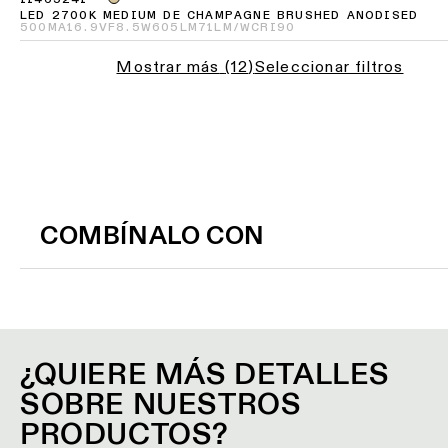
showroom
Historias
LED 2700K MEDIUM DE CHAMPAGNE BRUSHED ANODISED
500MA
16.9VF
8.5W
605LM
71LM/W
CRI90
de
VÍNCULOS
Iluminación
proyectos
RÁPIDOS
de
Mostrar más
(
12
)
Seleccionar filtros
pared
-
Consultas
semiempotrada
Consultar
de
catálogo
proyectos
de
TODOS LOS
personalizadas
productos
PRODUCTOS
VÍNCULOS
RÁPIDOS
COMBÍNALO CON
Suscripción
a
boletín
Configurador
de
iluminación
Donde
lineal
comprar
¿QUIERE MÁS DETALLES
SOBRE NUESTROS
Novedades
Oportunidades
PRODUCTOS?
de
empleo