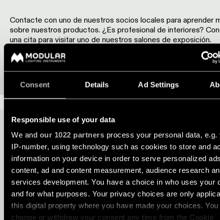
Historias
de
Contacte con uno de nuestros socios locales para aprender 
productos
sobre nuestros productos. ¿Es profesional de interiores? Con
una cita para visitar uno de nuestros salones de exposición.
Historias
de
DÓNDE COMPRAR
VISITAR SALÓN DE EXPOSICIÓN
diseñadores
Consent
Details
Ad Settings
Ab
Historias de los ingeniero
Responsible use of your data
TAMBIÉN DISPONIBLE EN
Iluminación
We and
our 1022 partners
process your personal data, e.g.
lineal
Mostrar más
IP-number, using technology such as cookies to store and a
information on your device in order to serve personalized ad
Iluminación
content, ad and content measurement, audience research a
en
services development. You have a choice in who uses your 
vía
and for what purposes. Your privacy choices are only applic
this digital property where you have made your choices. You
Iluminación
change or withdraw your consent any time from the Cookie