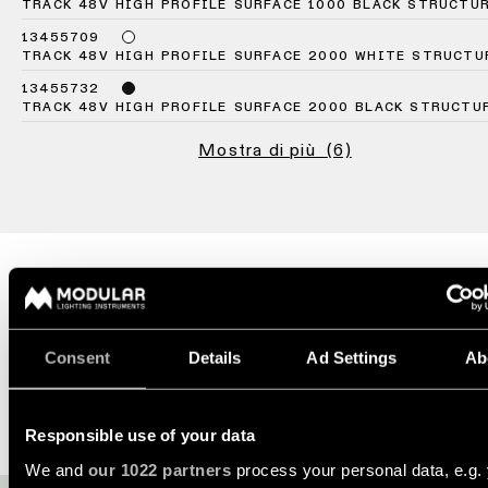
Storie
-
TRACK 48V HIGH PROFILE SURFACE 1000 BLACK STRUCTU
dei
incasso
13455709
progetti
TRACK 48V HIGH PROFILE SURFACE 2000 WHITE STRUCTU
Sfoglia
Illuminazione
il
13455732
a
catalogo
Consulenze
TRACK 48V HIGH PROFILE SURFACE 2000 BLACK STRUCTU
parete
di
personalizzate
-
prodotti
sui
Mostra di più
(6)
semi-
progetti
incasso
Iscriviti
alla
PRODOTTI
newsletter
COLLEGAMENTI
RAPIDI
MODULI PER SPOTLIGHT
Dove
acquistare
Configuratore
Consent
Details
Ad Settings
Ab
di
illuminazione
Opportunità
MODULI LUMINOSI LINEARI
lineare
di
lavoro
Responsible use of your data
We and
our 1022 partners
process your personal data, e.g.
Novità