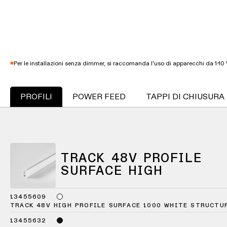
un
soggiorno
-
progetto
profili
Visita
illuminotecnico
Illuminazione
i
per
nostri
Illuminazione
Richiedi
corridoio
showroom
a
un
soffitto
preventivo
QUICK
Per le installazioni senza dimmer, si raccomanda l'uso di apparecchi da 1-10 
-
LINKS
Illuminazione
per
binari
per
un
showroom
progetto
PROFILI
POWER FEED
TAPPI DI CHIUSURA
Illuminazione
Rete
a
di
Illuminazione
Supporto
parete
partner
per
tecnico
spazi
di
Illuminazione
Diventa
lavoro
Catalogo
a
un
TRACK 48V PROFILE
parete
partner
SURFACE HIGH
-
PROGETTI
superficie
COLLEGAMENTI
Prenota una visita in
RAPIDI
showroom
13455609
Illuminazione
TRACK 48V HIGH PROFILE SURFACE 1000 WHITE STRUCTU
a
COLLEGAMENTI
parete
RAPIDI
13455632