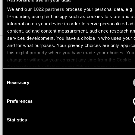
showroom
ESPECIFICACIONES
Historias
We and
our 1022 partners
process your personal data, e.g.
de
VÍNCULOS
Iluminación
proyectos
RÁPIDOS
IP-number, using technology such as cookies to store and a
de
PRODUCTOS COMPATIBLES
information on your device in order to serve personalized ad
pared
-
content, ad and content measurement, audience research a
Consultas
semiempotrada
Consultar
services development. You have a choice in who uses your 
de
catálogo
proyectos
and for what purposes. Your privacy choices are only applic
de
TODOS LOS
personalizadas
productos
PRODUCTOS
this digital property where you have made your choices. You
change or withdraw your consent any time from the Cookie
VÍNCULOS
TRACK 48V PROFILE
RÁPIDOS
Declaration or by clicking on the Privacy trigger icon.
Suscripción
RECESSED
a
Consent
boletín
If you allow, we would also like to:
Necessary
Selection
Configurador
13419132
Collect information about your geographical location 
de
1000 BLACK STRUCTURE
can be accurate to within several meters
iluminación
Donde
Preferences
13419232
lineal
Identify your device by actively scanning it for specifi
comprar
2000 BLACK STRUCTURE
characteristics (fingerprinting)
13419332
Statistics
Find out more about how your personal data is processed an
Novedades
3000 BLACK STRUCTURE
Oportunidades
your preferences in the
details section
.
de
empleo