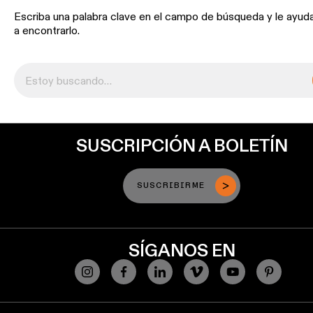
de
Escriba una palabra clave en el campo de búsqueda y le ayu
perfiles
a encontrarlo.
Iluminación
de
montaje
en
superficie
SUSCRIPCIÓN A BOLETÍN
Iluminación
suspendida
SUSCRIBIRME
Iluminación
para
pared
SÍGANOS EN
Ubicaciones
húmedas