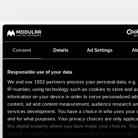
perfiles
salón
Visita
al
Solicita
Iluminación
Iluminación
showroom
un
de
de
diseño
techo
pasillos
ACCESOS
de
-
DIRECTOS
iluminación
carriles
FICHA TÉCNICA
TECHNICAL SUPPORT
Iluminación
de
Consent
Details
Ad Settings
Ab
Solicita
Iluminación
SOLICITAR PRESUPUESTO
showroom
Red
un
de
de
presupuesto
pared
partners
para
Iluminación
Responsible use of your data
un
de
Iluminación
ESPECIFICACIONES
proyecto
espacios
We and
our 1022 partners
process your personal data, e.g.
Catálogo
de
de
IP-number, using technology such as cookies to store and a
pared
trabajo
Asistencia
-
information on your device in order to serve personalized ad
DESCARGAS
técnica
superficie
TODOS LOS
content, ad and content measurement, audience research a
PROYECTOS
services development. You have a choice in who uses your 
Hágase
Iluminación
VÍNCULOS
and for what purposes. Your privacy choices are only applic
socio
de
RÁPIDOS
this digital property where you have made your choices. You
pared
ACCESORIOS
-
change or withdraw your consent any time from the Cookie
Reserva tu visita al
empotrada