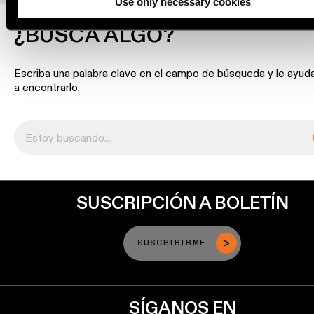
Use only necessary cookies
Historias
de
¿BUSCA ALGO?
productos
Escriba una palabra clave en el campo de búsqueda y le ayu
Historias
a encontrarlo.
de
diseñadores
Historias de los ingeniero
Iluminación
SUSCRIPCIÓN A BOLETÍN
lineal
Iluminación
SUSCRIBIRME
en
vía
SÍGANOS EN
Iluminación