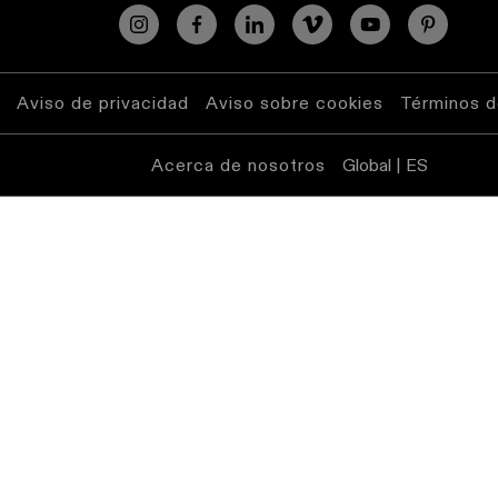
de
perfiles
Iluminación
Aviso de privacidad
Aviso sobre cookies
Términos d
de
montaje
en
Acerca de nosotros
Global | ES
superficie
Iluminación
suspendida
Iluminación
para
pared
Ubicaciones
húmedas