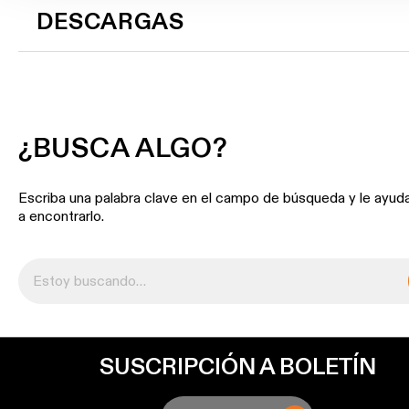
de
DESCARGAS
perfiles
Iluminación
de
montaje
en
¿BUSCA ALGO?
superficie
Escriba una palabra clave en el campo de búsqueda y le ayu
Iluminación
a encontrarlo.
suspendida
Iluminación
para
pared
Ubicaciones
SUSCRIPCIÓN A BOLETÍN
húmedas