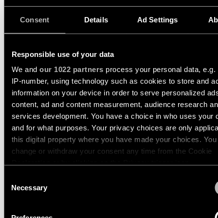
showroom
Historias
de
VÍNCULOS
Consent
Details
Ad Settings
Ab
Iluminación
proyectos
RÁPIDOS
de
pared
-
Consultas
Responsible use of your data
semiempotrada
Consultar
de
catálogo
We and
our 1022 partners
process your personal data, e.g.
proyectos
de
TODOS LOS
personalizadas
IP-number, using technology such as cookies to store and a
productos
PRODUCTOS
STRAW 60 BLIND PROFILE
STRAW 60 PROFILE
information on your device in order to serve personalized ad
VÍNCULOS
content, ad and content measurement, audience research a
RÁPIDOS
Suscripción
services development. You have a choice in who uses your 
a
and for what purposes. Your privacy choices are only applic
boletín
STRAW 60 BLIND
this digital property where you have made your choices. You
Configurador
PROFILE
de
change or withdraw your consent any time from the Cookie
iluminación
Donde
Declaration or by clicking on the Privacy trigger icon.
lineal
comprar
93655482
Consent
BRONZE BRUSHED ANODISED /M
If you allow, we would also like to:
Necessary
Selection
Novedades
Oportunidades
Collect information about your geographical location 
de
can be accurate to within several meters
empleo
Preferences