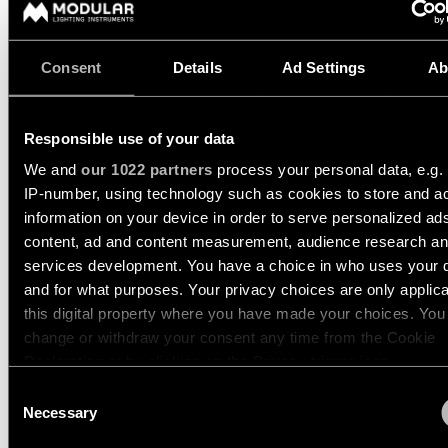
Historias
14232709
de
LED 3000K DE WHITE STRUCTURE
productos
350MA
718LM
120LM/W
Consent
Details
Ad Settings
Ab
14232732
LED 3000K DE BLACK STRUCTURE
Historias
350MA
718LM
120LM/W
de
Responsible use of your data
diseñadores
We and
our 1022 partners
process your personal data, e.g.
IP-number, using technology such as cookies to store and a
MARBUL KOMPAS
Historias de los ingeniero
information on your device in order to serve personalized ad
SUSPENDED ADJUSTABL
content, ad and content measurement, audience research a
109 1X
services development. You have a choice in who uses your 
Iluminación
lineal
and for what purposes. Your privacy choices are only applic
this digital property where you have made your choices. You
MARBUL RECESSED
change or withdraw your consent any time from the Cookie
Iluminación
ADJUSTABLE 115 1X
Declaration or by clicking on the Privacy trigger icon.
en
vía
Consent
If you allow, we would also like to:
Necessary
Selection
MARBUL RECESSED
Collect information about your geographical location 
Iluminación