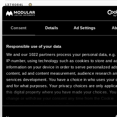
Historias
13760641
de
LED 2700K DE CHAMPAGNE BRUSHED ANODISED
productos
350MA
534LM
89LM/W
13760680
LED 2700K DE BLACK CHROME
Consent
Details
Ad Settings
Ab
350MA
513LM
85LM/W
Historias
de
13760681
diseñadores
LED 2700K DE BLACK BRUSHED ANODISED
350MA
497LM
83LM/W
Responsible use of your data
Mostrar más
(
14
)
Historias de los ingeniero
We and
our 1022 partners
process your personal data, e.g.
IP-number, using technology such as cookies to store and a
information on your device in order to serve personalized ad
Iluminación
DENT WALL UP/DOWN L
content, ad and content measurement, audience research a
lineal
1X
services development. You have a choice in who uses your 
and for what purposes. Your privacy choices are only applic
Iluminación
this digital property where you have made your choices. You
en
change or withdraw your consent any time from the Cookie
vía
DENT WALL UP/DOWN M
Declaration or by clicking on the Privacy trigger icon.
1X
Consent
Iluminación