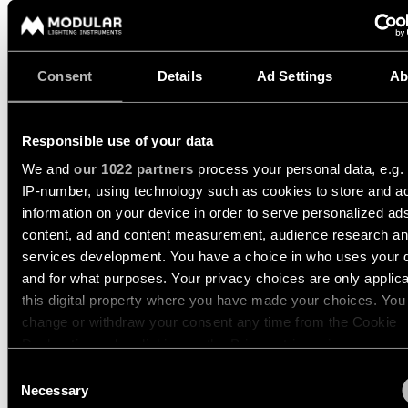
350MA
534LM
89LM/W
Historias
de
13760680
productos
LED 2700K DE BLACK CHROME
350MA
513LM
85LM/W
Consent
Details
Ad Settings
Ab
13760681
Historias
LED 2700K DE BLACK BRUSHED ANODISED
de
350MA
497LM
83LM/W
diseñadores
Responsible use of your data
Mostrar más
(
14
)
We and
our 1022 partners
process your personal data, e.g.
Historias de los ingeniero
IP-number, using technology such as cookies to store and a
information on your device in order to serve personalized ad
DENT WALL UP/DOWN L
content, ad and content measurement, audience research a
1X
Iluminación
services development. You have a choice in who uses your 
lineal
and for what purposes. Your privacy choices are only applic
this digital property where you have made your choices. You
Iluminación
DENT WALL UP/DOWN M
change or withdraw your consent any time from the Cookie
en
1X
Declaration or by clicking on the Privacy trigger icon.
vía
Consent
If you allow, we would also like to:
Necessary
Selection
Iluminación