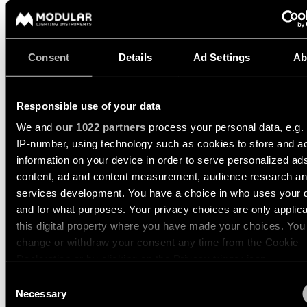
350MA
534LM
89LM/W
Historias
de
13760680
productos
LED 2700K DE BLACK CHROME
350MA
513LM
85LM/W
Consent
Details
Ad Settings
Ab
13760681
Historias
LED 2700K DE BLACK BRUSHED ANODISED
de
350MA
497LM
83LM/W
diseñadores
Responsible use of your data
Mostrar más
(
14
)
We and
our 1022 partners
process your personal data, e.g.
Historias de los ingeniero
IP-number, using technology such as cookies to store and a
information on your device in order to serve personalized ad
DENT WALL UP/DOWN L
content, ad and content measurement, audience research a
1X
Iluminación
services development. You have a choice in who uses your 
lineal
and for what purposes. Your privacy choices are only applic
this digital property where you have made your choices. You
Iluminación
DENT WALL UP/DOWN M
change or withdraw your consent any time from the Cookie
en
1X
Declaration or by clicking on the Privacy trigger icon.
vía
Consent
If you allow, we would also like to:
Necessary
Selection
Iluminación