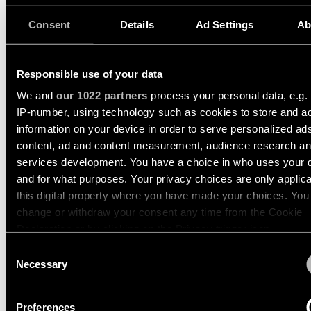
perfiles
salón
Visita
Consent
Details
Ad Settings
Ab
al
Solicita
Iluminación
Iluminación
showroom
un
de
de
diseño
techo
pasillos
ACCESOS
de
-
Responsible use of your data
DIRECTOS
iluminación
carriles
Iluminación
We and
our 1022 partners
process your personal data, e.g.
de
IP-number, using technology such as cookies to store and a
Solicita
Iluminación
showroom
Red
un
information on your device in order to serve personalized ad
de
de
presupuesto
pared
content, ad and content measurement, audience research a
partners
para
Iluminación
FICHA TÉCNICA
TECHNICAL SUPPORT
services development. You have a choice in who uses your 
un
de
Iluminación
proyecto
espacios
and for what purposes. Your privacy choices are only applic
SOLICITAR PRESUPUESTO
Catálogo
de
de
this digital property where you have made your choices. You
pared
trabajo
Asistencia
change or withdraw your consent any time from the Cookie
-
técnica
superficie
Declaration or by clicking on the Privacy trigger icon.
TODOS LOS
ESPECIFICACIONES
PROYECTOS
Consent
Hágase
Iluminación
If you allow, we would also like to:
Necessary
VÍNCULOS
Selection
socio
de
RÁPIDOS
Collect information about your geographical location 
pared
PRODUCTOS COMPATIBLES
-
can be accurate to within several meters
Reserva tu visita al
Preferences
empotrada