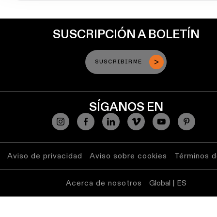
Historias
de
productos
SUSCRIPCIÓN A BOLETÍN
Historias
de
SUSCRIBIRME
diseñadores
Historias de los ingeniero
SÍGANOS EN
Iluminación
lineal
Aviso de privacidad
Aviso sobre cookies
Términos d
Iluminación
en
Acerca de nosotros
Global | ES
vía
Iluminación