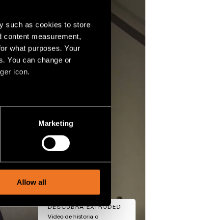
y such as cookies to store
nd content measurement,
for what purposes. Your
es. You can change or
ger icon.
several meters
Marketing
ails section
.
social media features and to
, advertising and analytics
Allow all
DESCUBRA EXTRUDED
Video de historia o