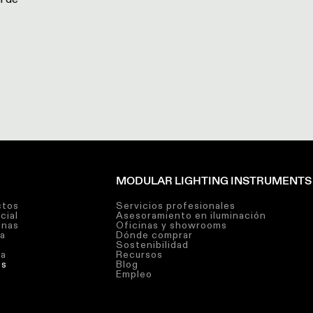
MODULAR LIGHTING INSTRUMENTS
ctos
Servicios profesionales
cial
Asesoramiento en iluminación
inas
Oficinas y showrooms
ra
Dónde comprar
Sostenibilidad
ia
Recursos
os
Blog
Empleo