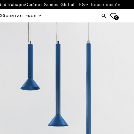
dad
Trabajos
Quiénes Somos
Global - ES
Iniciar sesión
OG
CONTÁCTENOS
0