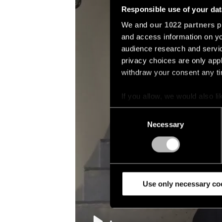
Responsible use of your dat
We and
our 1022 partners
pr
and access information on yo
audience research and servi
privacy choices are only app
withdraw your consent any tim
If you allow, we would also lik
Collect information a
Consent
Identify your device by
Necessary
Selection
Find out more about how your
We use cookies and similar t
analyze our traffic. We also 
partners.
Use only necessary co