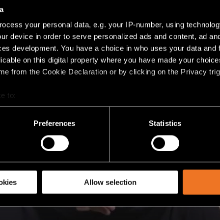
a
ocess your personal data, e.g. your IP-number, using technolog
ur device in order to serve personalized ads and content, ad a
ces development. You have a choice in who uses your data and 
licable on this digital property where you have made your choic
e from the Cookie Declaration or by clicking on the Privacy trig
e to:
bout your geographical location which can be accurate to within 
 actively scanning it for specific characteristics (fingerprinting)
Preferences
Statistics
 personal data is processed and set your preferences in the
det
racking technologies to personalize content and ads, to provide 
share information about your use of our site with our social media
okies
Allow selection