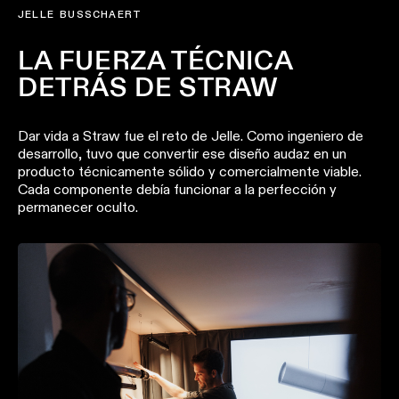
Historias
JELLE BUSSCHAERT
de
productos
LA FUERZA TÉCNICA
DETRÁS DE STRAW
Historias
de
diseñadores
Dar vida a Straw fue el reto de Jelle. Como ingeniero de
desarrollo, tuvo que convertir ese diseño audaz en un
producto técnicamente sólido y comercialmente viable.
Historias de los ingeniero
Cada componente debía funcionar a la perfección y
permanecer oculto.
Iluminación
lineal
Iluminación
en
vía
Iluminación