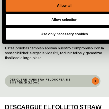
social media, advertising and analytics partners.
Allow all
PROBADO PARA DURAR
Allow selection
Straw se desarrolló durante 3,5 años, con pruebas en cada
etapa. No solo para cumplir normas, sino para preparar el
Use only necessary cookies
producto para un uso real.
Estas pruebas también apoyan nuestro compromiso con la
sostenibilidad: alargar la vida útil, reducir fallos y garantizar
fiabilidad a largo plazo.
DESCUBRE NUESTRA FILOSOFÍA DE
SOSTENIBILIDAD
DESCARGUE EL FOLLETO STRAW