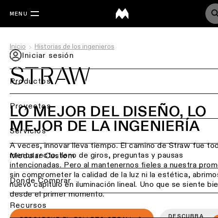
MENU
Inicio
Historias de los ingenieros
Iniciar sesión
STRAW
Productos
Volver
Proyectos
LO MEJOR DEL DISEÑO, LO
MEJOR DE LA INGENIERÍA
Iluminación
Back
Servicios
de
A veces, innovar lleva tiempo. El camino de Straw fue to
Iluminación
techo
menos recto: lleno de giros, preguntas y pausas
por
Volver
Modular Custom
intencionadas. Pero al mantenernos fieles a nuestra prom
sector
Iluminación
sin comprometer la calidad de la luz ni la estética, abrimo
de
Consulta
Donde Comprar
Iluminación
nuevo capítulo en iluminación lineal. Uno que se siente bi
techo
de
residencial
desde el primer momento.
-
proyecto
superficie
Recursos
Iluminación
DESCUBRA