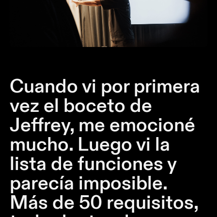
de
perfiles
Iluminación
de
montaje
en
superficie
Cuando vi por primera
vez el boceto de
Iluminación
suspendida
Jeffrey, me emocioné
mucho. Luego vi la
Iluminación
para
lista de funciones y
pared
parecía imposible.
Ubicaciones
Más de 50 requisitos,
húmedas