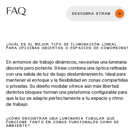
FAQ
DESCUBRA STRAW
¿CUÁL ES EL MEJOR TIPO DE ILUMINACIÓN LINEAL
PARA OFICINAS ABIERTAS O ESPACIOS DE COWORKING?
En
entornos
de
trabajo
dinámicos
,
necesitas
una
luminaria
discreta
pero
potente
. Straw
combina
una
óptica
refinada
con
una
salida
de luz de bajo
deslumbramiento
. Ideal para
mantener
el
enfoque
y la
flexibilidad
en
zonas
compartidas
o
privadas
. Su
diseño
modular
ofrece
aún
más
libertad
:
distintos
bloques
forman
una
plataforma
configurable para
que
la luz se
adapte
perfectamente
a
tu
espacio
y
ritmo
de
trabajo
.
¿CÓMO ENCONTRAR UNA LUMINARIA TUBULAR QUE
FUNCIONE TANTO EN ZONAS FUNCIONALES COMO DE
AMBIENTE?