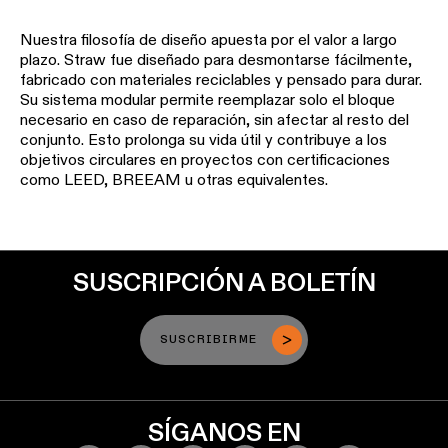
Nuestra
filosofía
de
diseño
apuesta
por
el
valor
a largo
plazo
. Straw
fue
diseñado
para
desmontarse
fácilmente
,
fabricado
con
materiales
reciclables
y
pensado
para
durar
.
Su
sistema
modular
permite
reemplazar
solo
el
bloque
necesario
en
caso
de
reparación
, sin
afectar
al resto del
conjunto. Esto
prolonga
su
vida
útil
y
contribuye
a
los
objetivos
circulares
en
proyectos
con
certificaciones
como
LEED, BREEAM u
otras
equivalentes
.
SUSCRIPCIÓN A BOLETÍN
SUSCRIBIRME
SÍGANOS EN