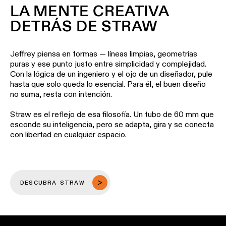
showroom
LA MENTE CREATIVA
Historias
de
VÍNCULOS
DETRÁS DE STRAW
Iluminación
proyectos
RÁPIDOS
de
pared
-
Jeffrey piensa en formas — líneas limpias, geometrías
Consultas
semiempotrada
Consultar
puras y ese punto justo entre simplicidad y complejidad.
de
catálogo
Con la lógica de un ingeniero y el ojo de un diseñador, pule
proyectos
de
TODOS LOS
personalizadas
hasta que solo queda lo esencial. Para él, el buen diseño
productos
PRODUCTOS
no suma, resta con intención.
VÍNCULOS
RÁPIDOS
Straw es el reflejo de esa filosofía. Un tubo de 60 mm que
Suscripción
esconde su inteligencia, pero se adapta, gira y se conecta
a
con libertad en cualquier espacio.
boletín
Configurador
de
iluminación
Donde
lineal
comprar
DESCUBRA STRAW
Novedades
Oportunidades
de
empleo