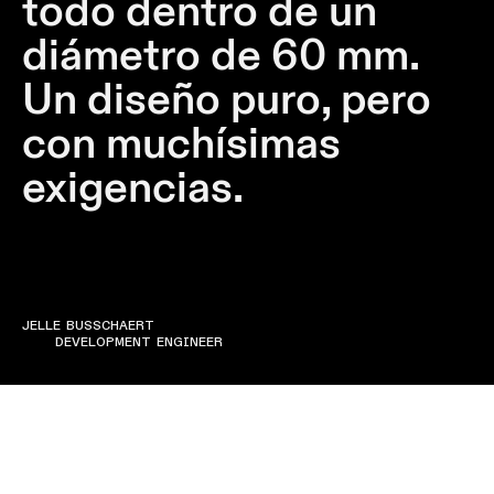
todo dentro de un
Atenuación
diámetro de 60 mm.
cálida
Warm
Un diseño puro, pero
Dim
con muchísimas
exigencias.
JELLE BUSSCHAERT
DEVELOPMENT ENGINEER