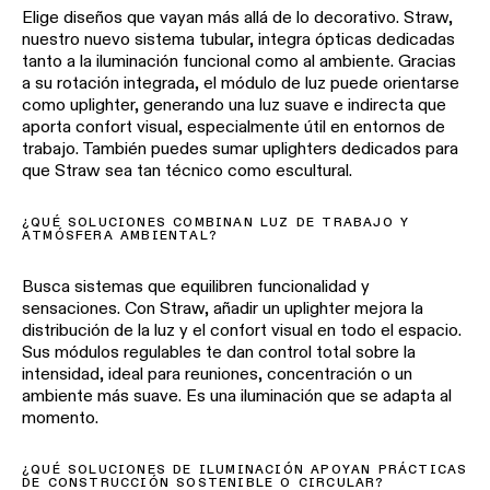
Elige
diseños
que
vayan
más
allá
de lo
decorativo
. Straw,
nuestro
nuevo
sistema
tubular, integra
ópticas
dedicadas
tanto a la
iluminación
funcional
como
al
ambiente
. Gracias
a
su
rotación
integrada
,
el
módulo
de luz
puede
orientarse
como
uplighter
,
generando
una
luz suave e
indirecta
que
aporta
confort
visual,
especialmente
útil
en
entornos
de
trabajo
. También
puedes
sumar
uplighters
dedicados
para
que
Straw sea
tan
técnico
como
escultural
.
¿QUÉ SOLUCIONES COMBINAN LUZ DE TRABAJO Y
ATMÓSFERA AMBIENTAL?
Busca
sistemas
que
equilibren
funcionalidad
y
sensaciones
. Con Straw,
añadir
un uplighter
mejora
la
distribución
de la luz y
el
confort
visual
en
todo
el
espacio
.
Sus
módulos
regulables
te
dan control total
sobre
la
intensidad
, ideal para
reuniones
,
concentración
o un
ambiente
más
suave. Es
una
iluminación
que
se
adapta
al
momento
.
¿QUÉ SOLUCIONES DE ILUMINACIÓN APOYAN PRÁCTICAS
DE CONSTRUCCIÓN SOSTENIBLE O CIRCULAR?