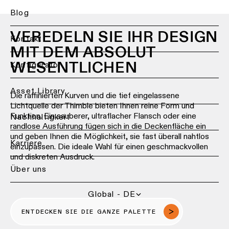
DIALux-
Studien
Gastgewerbebeleuchtung
Blog
Deckenbeleuchtung
-
VEREDELN SIE IHR DESIGN
Pendelleuchten
Produktanpassung
Einzelhandelsbeleuchtung
Kontakt
MIT DEM ABSOLUT
Deckenbeleuchtung
Projektangebote
Gesundheitsbeleuchtung
WESENTLICHEN
Back
Konfigurator
-
Beleuchtung
Profile
Lichtdienstleistungen
Reparatur
nach
für
Asset Library
&
Die raffinierten Kurven und die tief eingelassene
Raum
Profis
Deckenbeleuchtung
Refurbishment
Lichtquelle der Thimble bieten Ihnen reine Form und
-
Küchenbeleuchtung
Funktion. Ein sauberer, ultraflacher Flansch oder eine
Nachhaltigkeit
Wenden
Stromschienen
randlose Ausführung fügen sich in die Deckenfläche ein
Technische
Sie
Beratung
und geben Ihnen die Möglichkeit, sie fast überall nahtlos
sich
Wohnzimmerbeleuchtung
Karriere
Wandbeleuchtung
an
einzupassen. Die ideale Wahl für einen geschmackvollen
Ihren
und diskreten Ausdruck.
Showroom-
Flurbeleuchtung
lokalen
Über uns
Wandbeleuchtung
Besuch
Vertreter
-
SCHNELLZUGRIFFE
Aufbau
Showroom-
Global - DE
Beleuchtung
Beantragen Sie eine Proje
Wandbeleuchtung
ENTDECKEN SIE DIE GANZE PALETTE
Partnernetzwerk
-
Arbeitsplatzbeleuchtung
Beleuchtungsdesign