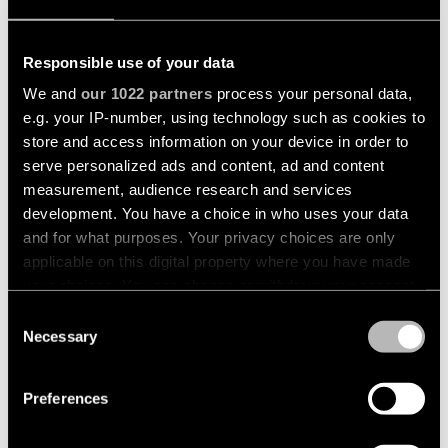
Responsible use of your data
We and
our 1022 partners
process your personal data,
e.g. your IP-number, using technology such as cookies to
store and access information on your device in order to
FLAIR OHNE BLENDUNG
serve personalized ads and content, ad and content
measurement, audience research and services
Eine hochdichte und tief eingelassene LED-Leuchte ist
development. You have a choice in who uses your data
alles, was Sie für einen schön gebündelten Strahl von einer
and for what purposes. Your privacy choices are only
blendfreien Lichtquelle brauchen. Legen Sie den
applicable on this digital property where you have made
Abstrahlwinkel definitiv fest oder passen Sie ihn an, um
your choices. You can change or withdraw your consent
Bereiche hervorzuheben, die mehr Aufmerksamkeit
any time from the Cookie Declaration or by clicking on
erfordern. Die Thimble bietet glänzende Perspektiven für
Consent
jede Art von Anwendung im
Highend-Wohnbereich
oder
the Privacy trigger icon.
Necessary
Selection
in der
Gastronomie
.
If you allow, we would also like to:
Preferences
Collect information about your geographical
location which can be accurate to within several