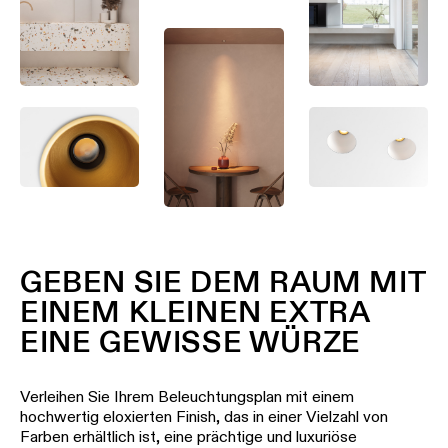
Blättern Sie durch den Katalog
Ingenieure
Storys
Newsletter
abonnieren
Linear
Beleuchtung
Wo
Sie
Schienensysteme
kaufen
können
Profilbeleuchtung
GEBEN SIE DEM RAUM MIT
Jobangebote
EINEM KLEINEN EXTRA
Beleuchtung
für
EINE GEWISSE WÜRZE
Aufbaumontage
Verleihen Sie Ihrem Beleuchtungsplan mit einem
Pendelleuchten
hochwertig eloxierten Finish, das in einer Vielzahl von
Farben erhältlich ist, eine prächtige und luxuriöse