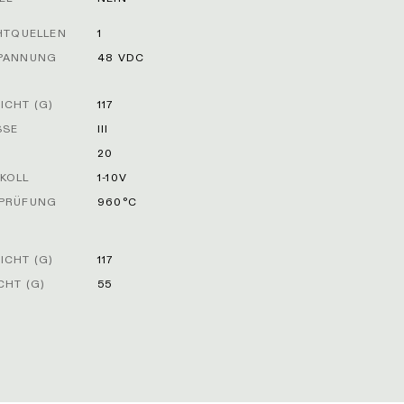
HTQUELLEN
1
PANNUNG
48 VDC
CHT (G)
117
SSE
III
20
KOLL
1-10V
PRÜFUNG
960°C
CHT (G)
117
HT (G)
55