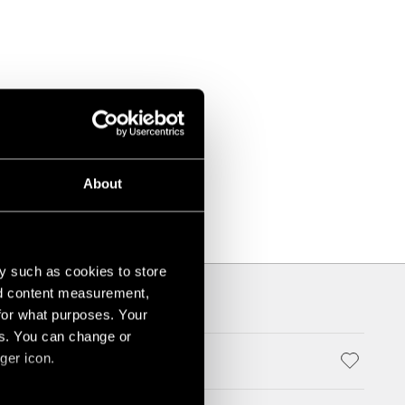
About
y such as cookies to store
nd content measurement,
for what purposes. Your
es. You can change or
ger icon.