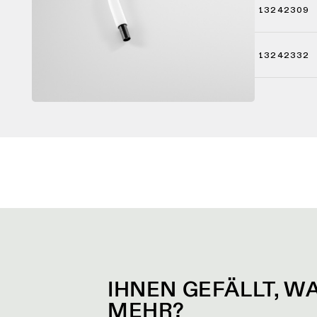
13242309
13242332
IHNEN GEFÄLLT, W
MEHR?