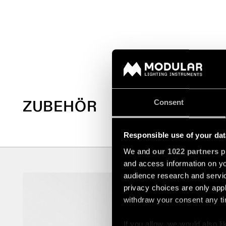
ZUBEHÖR
Consent
Responsible use of your dat
We and
our 1022 partners
pr
and access information on yo
audience research and servi
MODUPOI
privacy choices are only app
withdraw your consent any tim
13240009
If you allow, we would also lik