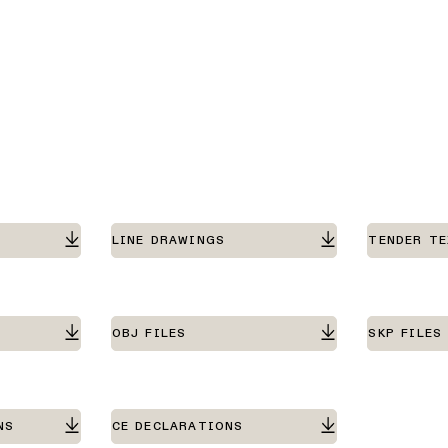
LINE DRAWINGS
TENDER T
OBJ FILES
SKP FILES
NS
CE DECLARATIONS