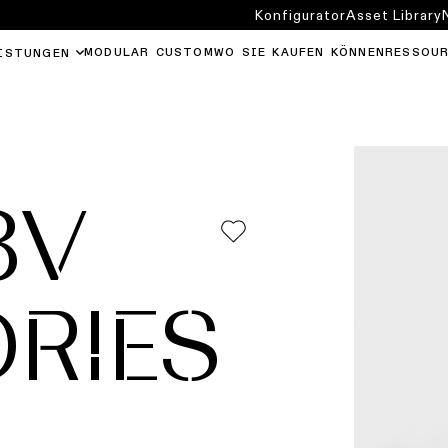
Konfigurator
Asset Library
MODULAR CUSTOM
WO SIE KAUFEN KÖNNEN
RESSOU
ISTUNGEN
8V
RIES