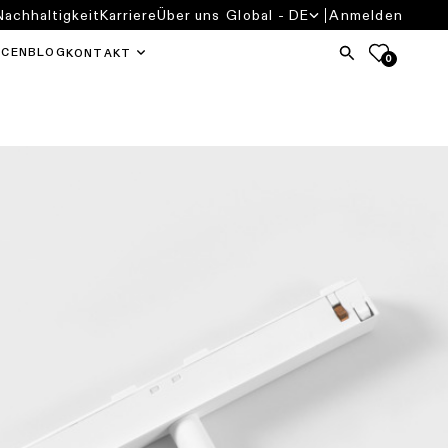
Nachhaltigkeit
Karriere
Über uns
Global - DE
Anmelden
RCEN
BLOG
KONTAKT
0