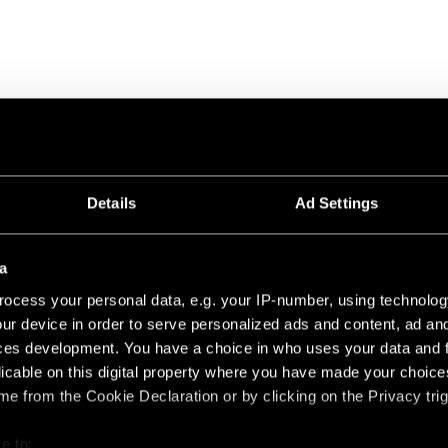
Details
Ad Settings
a
ocess your personal data, e.g. your IP-number, using technolog
ur device in order to serve personalized ads and content, ad a
ces development. You have a choice in who uses your data and 
NT LED STICK
licable on this digital property where you have made your choic
e from the Cookie Declaration or by clicking on the Privacy trig
STICK MODUPOINT 100 WHITE STRUCTURE
e to: