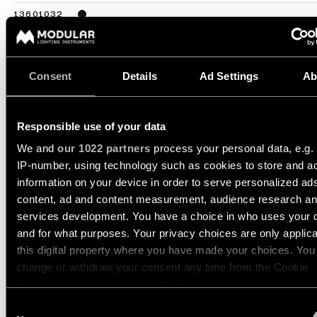
Wandbeleuchtung
13601032
LED 2700K DE BLACK STRUCTURE
500MA
588LM
82LM/W
Nassbereiche
13601109
LED 3000K DE WHITE STRUCTURE
Consent
Details
Ad Settings
Ab
500MA
702LM
98LM/W
Warm
13601132
Dim
LED 3000K DE BLACK STRUCTURE
500MA
610LM
85LM/W
Beleuchtung
Responsible use of your data
Mehr anzeigen
(
2
)
We and
our 1022 partners
process your personal data, e.g.
IP-number, using technology such as cookies to store and a
information on your device in order to serve personalized ad
MARBULITO JACK
content, ad and content measurement, audience research a
ADJUSTABLE 41 1X
services development. You have a choice in who uses your 
and for what purposes. Your privacy choices are only applic
this digital property where you have made your choices. You
change or withdraw your consent any time from the Cookie
MARBULITO JACK
Declaration or by clicking on the Privacy trigger icon.
SUSPENDED 41 1X
Consent