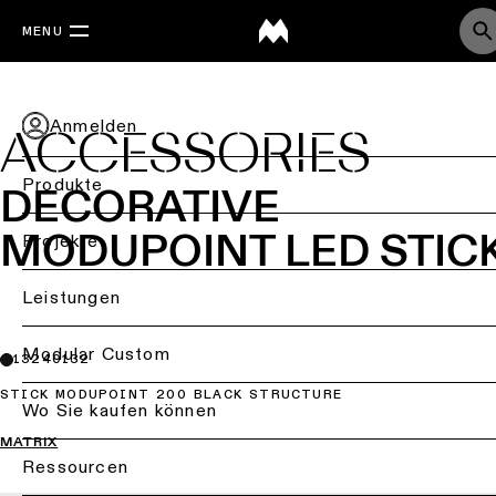
MENU
Anmelden
ACCESSORIES
Produkte
DECORATIVE
MODUPOINT LED STIC
Zurück
Projekte
Deckenbeleuchtung
Back
Leistungen
Beleuchtung
Deckenbeleuchtung
nach
Back
Modular Custom
13240132
-
Branche
Aufbau
STICK MODUPOINT 200 BLACK STRUCTURE
Projektberatung
Wo Sie kaufen können
Wohnraumbeleuchtun
Deckenbeleuchtung
MATRIX
-
Lichtplanung
Ressourcen
Bürobeleuchtung
Einbau
&