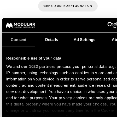
Blättern Sie durch den Ka
GEHE ZUM KONFIGURATOR
Ingenieure
Storys
Newsletter
abonnieren
Linear
Beleuchtung
Consent
Details
Ad Settings
Ab
Wo
SPEZIFIKATIONEN
Sie
Schienensysteme
kaufen
können
Responsible use of your data
Profilbeleuchtung
We and
our 1022 partners
process your personal data, e.g.
1. KOMPONENTEN
Jobangebote
IP-number, using technology such as cookies to store and a
information on your device in order to serve personalized ad
Beleuchtung
content, ad and content measurement, audience research a
für
Aufbaumontage
services development. You have a choice in who uses your 
and for what purposes. Your privacy choices are only applic
this digital property where you have made your choices. You
Pendelleuchten
2. KOMPATIBLE
change or withdraw your consent any time from the Cookie
Declaration or by clicking on the Privacy trigger icon.