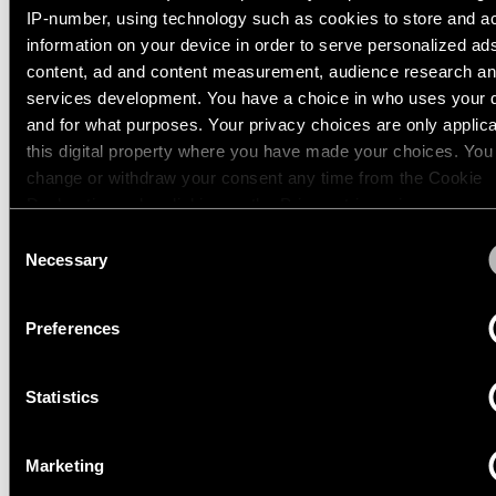
IP-number, using technology such as cookies to store and a
Blättern Sie durch den Ka
Ingenieure
information on your device in order to serve personalized ad
TRACK 48V PROFILE
Storys
content, ad and content measurement, audience research a
SURFACE
Newsletter
services development. You have a choice in who uses your 
abonnieren
and for what purposes. Your privacy choices are only applic
Linear
13410009
Beleuchtung
this digital property where you have made your choices. You
1000 WHITE STRUCTURE
change or withdraw your consent any time from the Cookie
Wo
13410032
Sie
Declaration or by clicking on the Privacy trigger icon.
1000 BLACK STRUCTURE
Schienensysteme
kaufen
Consent
können
13410109
If you allow, we would also like to:
Necessary
Selection
2000 WHITE STRUCTURE
Profilbeleuchtung
Collect information about your geographical location 
13410132
Jobangebote
can be accurate to within several meters
2000 BLACK STRUCTURE
Preferences
Identify your device by actively scanning it for specifi
Beleuchtung
Mehr anzeigen
(
6
)
für
characteristics (fingerprinting)
Aufbaumontage
Statistics
Find out more about how your personal data is processed an
your preferences in the
details section
.
TRACK 48V PROFILE
Pendelleuchten
Marketing
SURFACE HIGH
We use cookies and similar tracking technologies to persona