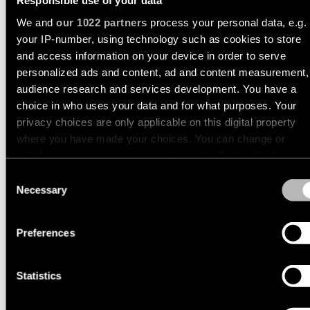
Responsible use of your data
+1
We and
our 1022 partners
process your personal data, e.g.
Engineering
Blader
REKTOR SEMI-RECESSED
REKTOR SURFACE
your IP-number, using technology such as cookies to store
stories
door
and access information on your device in order to serve
de
productcatalogus
personalized ads and content, ad and content measurement,
Lineaire
audience research and services development. You have a
verlichting
choice in who uses your data and for what purposes. Your
Abonneren
privacy choices are only applicable on this digital property
op
Railverlichting
de
where you have made your choices. You can change or
nieuwsbrief
withdraw your consent any time from the Cookie Declaration
by clicking on the Privacy trigger icon.
Consent
Profielverlichting
Necessary
Partnernetwerk
Selection
If you allow, we would also like to:
REKTOR TRACK 48V
REKTOR TRACK 230V
Opbouwverlichting
Collect information about your geographical location
Preferences
Vacatures
which can be accurate to within several meters
Identify your device by actively scanning it for specifi
Pendelverlichting
characteristics (fingerprinting)
Statistics
Find out more about how your personal data is processed an
Wandverlichting
set your preferences in the
details section
.