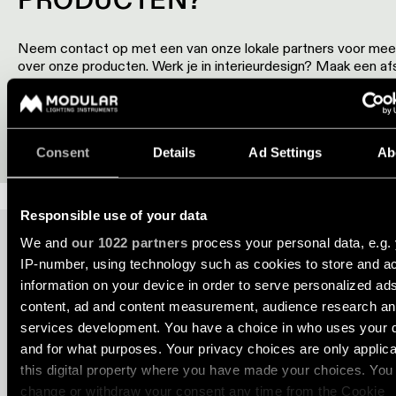
Warm
Neem contact op met een van onze lokale partners voor meer
dim
over onze producten. Werk je in interieurdesign? Maak een af
verlichting
voor een bezoek aan een van onze showrooms.
Verlichting
VERKOOPLOCATIES
SHOWROOM BEZOEKEN
vochtige
Consent
Details
Ad Settings
Ab
ruimtes
Responsible use of your data
OOK BESCHIKBAAR IN
We and
our 1022 partners
process your personal data, e.g.
Ton
IP-number, using technology such as cookies to store and a
information on your device in order to serve personalized ad
content, ad and content measurement, audience research a
services development. You have a choice in who uses your 
and for what purposes. Your privacy choices are only applic
this digital property where you have made your choices. You
change or withdraw your consent any time from the Cookie