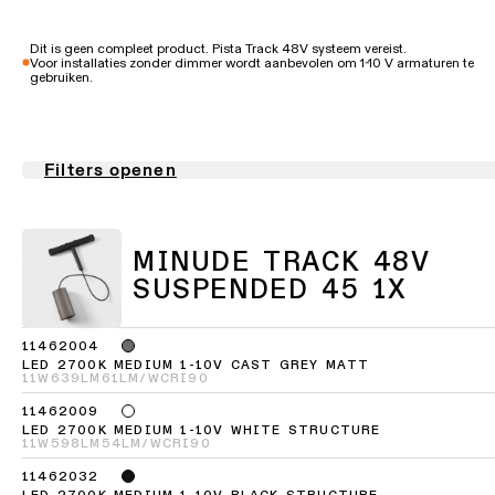
-
Vraag
inbouw
QUICK
een
ALLE
LINKS
lichtontwerp
PROJECTEN
Dit is geen compleet product. Pista Track 48V systeem vereist.
Voor installaties zonder dimmer wordt aanbevolen om 1-10 V armaturen te
aan
ALLE
gebruiken.
PRODUCTEN
SNELKOPPELINGEN
Partnernetwerk
Vraag
SNELKOPPELINGEN
een
projectofferte
Project
Filters openen
aan
stories
Catalogus
Linear
lighting
Technische
configurator
Projectadvies
ondersteuning
MINUDE TRACK 48V
op
maat
SUSPENDED 45 1X
Nieuwigheden
Word
een
partner
11462004
LED 2700K MEDIUM 1-10V CAST GREY MATT
Product
11W
639LM
61LM/W
CRI90
stories
Bezoek
11462009
een
LED 2700K MEDIUM 1-10V WHITE STRUCTURE
showroom
11W
598LM
54LM/W
CRI90
Designer
stories
SNELKOPPELINGEN
11462032