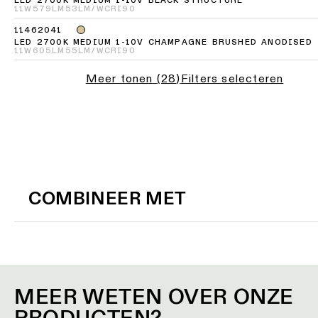
LED 2700K MEDIUM 1-10V BLACK STRUCTURE
11W
579LM
53LM/W
CRI90
Engineering
11462041
Blader
stories
LED 2700K MEDIUM 1-10V CHAMPAGNE BRUSHED ANODISED
door
11W
605LM
55LM/W
CRI90
de
productcatalogus
Meer tonen
(
28
)
Filters selecteren
Lineaire
verlichting
Abonneren
op
Railverlichting
de
nieuwsbrief
Profielverlichting
COMBINEER MET
Partnernetwerk
Opbouwverlichting
Vacatures
Pendelverlichting
MEER WETEN OVER ONZE
PRODUCTEN?
Wandverlichting