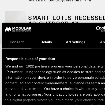
Mostra di più
(
66
)
Seleziona i filtri
Storie
-
dei
incasso
progetti
Sfoglia
Illuminazione
il
SMART LOTIS RECESSE
a
catalogo
Consulenze
48 OUTDOOR 1X
parete
di
personalizzate
-
prodotti
sui
semi-
progetti
incasso
Consent
Details
Ad Settings
Ab
Iscriviti
alla
PRODOTTI
newsletter
COLLEGAMENTI
Responsible use of your data
RAPIDI
ACCESSORI DECORATIVA
We and
our 1022 partners
process your personal data, e.g.
Dove
acquistare
IP-number, using technology such as cookies to store and a
Configuratore
information on your device in order to serve personalized ad
di
content, ad and content measurement, audience research a
illuminazione
Opportunità
lineare
services development. You have a choice in who uses your 
di
lavoro
COMBINALO CON
and for what purposes. Your privacy choices are only applic
this digital property where you have made your choices. You
Novità