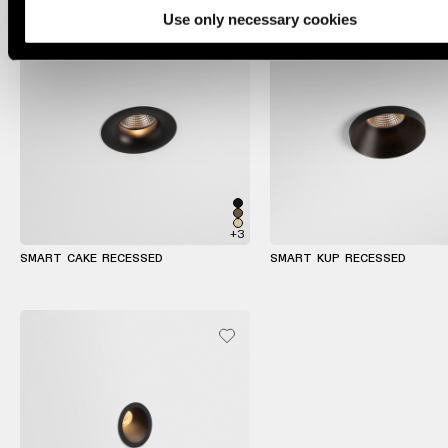
binario
Use only necessary cookies
Illuminazione
a
profilo
Illuminazione
a
superficie
+3
Illuminazione
SMART CAKE RECESSED
SMART KUP RECESSED
sospesa
Illuminazione
a
parete
Ambienti
umidi