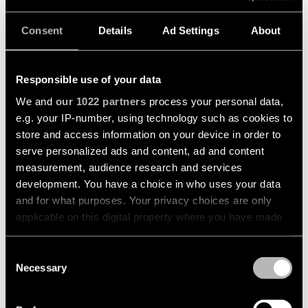
Consent
Details
Ad Settings
About
Responsible use of your data
We and
our 1022 partners
process your personal data,
e.g. your IP-number, using technology such as cookies to
store and access information on your device in order to
serve personalized ads and content, ad and content
measurement, audience research and services
development. You have a choice in who uses your data
and for what purposes. Your privacy choices are only
applicable on this digital property where you have made
your choices. You can change or withdraw your consent
any time from the Cookie Declaration or by clicking on
Consent
the Privacy trigger icon.
Necessary
Selection
MLP LIGHT LAB, SYDNEY (AU)
BÜRO
If you allow, we would also like to: