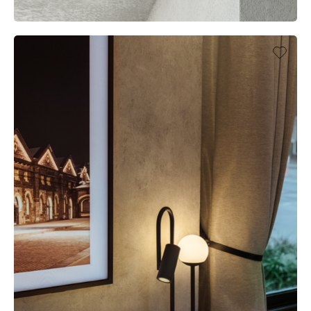
Wandbeleuchtung
INTERIOR SHOWROOM, KNOKKE (BE)
EINZELHANDEL
Nassbereiche
Warm
Dim
Beleuchtung