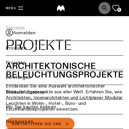
MENU
0
Startseite
Anmelden
PROJEKTE
Produkte
Zurück
Projekte
ARCHITEKTONISCHE
BELEUCHTUNGSPROJEKTE
Deckenbeleuchtung
Back
Leistungen
Entdecken Sie eine Auswahl architektonischer
Beleuchtung
Deckenbeleuchtung
Beleuchtungsprojekte aus aller Welt. Erfahren Sie, wie
nach
Back
Modular Custom
-
Architekten, Innenarchitekten und Lichtplaner Modular
Branche
Aufbau
Leuchten in Wohn-, Hotel-, Büro- und
Projektberatung
Wo Sie kaufen können
Wohnraumbeleuchtung
Einzelhandelsprojekten einsetzen.
Deckenbeleuchtung
-
Lichtplanung
Ressourcen
Bürobeleuchtung
Einbau
&
KONTAKTIEREN SIE UNS