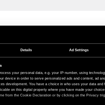
 MINI-
Details
Ad Settings
RT
a
ocess your personal data, e.g. your IP-number, using technolog
ergänzen möchten,
ur device in order to serve personalized ads and content, ad a
g-Designs der
ces development. You have a choice in who uses your data and 
e, sinnliche
licable on this digital property where you have made your choic
ervorlugt , und
e from the Cookie Declaration or by clicking on the Privacy trig