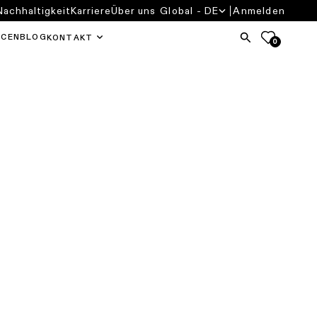
Nachhaltigkeit
Karriere
Über uns
Global - DE
Anmelden
RCEN
BLOG
KONTAKT
0