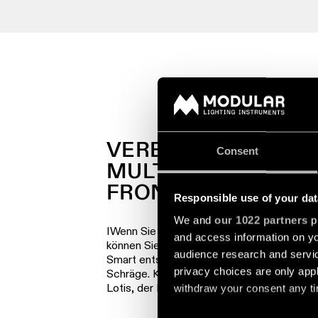
VERBINDEN SIE DIE
Consent
MULTIPLE MIT SMA
FRONTRINGEN
Responsible use of your dat
We and
our 1022 partners
pr
IWenn Sie das ursprüngliche Flat-Design 
and access information on yo
können Sie sich für eines der drei Frontrin
audience research and servi
Smart entscheiden. Die Cake, die organisch
privacy choices are only app
Schräge. Kup, der Ring, der aus dem Rand h
Lotis, der Klassiker für überall.
withdraw your consent any tim