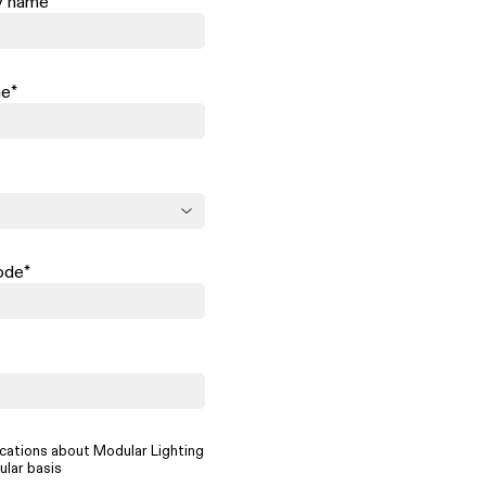
 name
*
me
*
ode
*
cations about Modular Lighting
ular basis