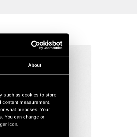
About
y such as cookies to store
nd content measurement,
for what purposes. Your
es. You can change or
ger icon.