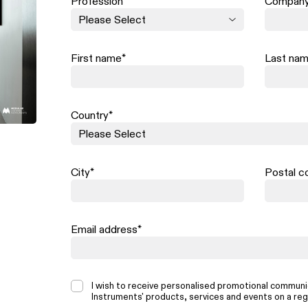
Profession
*
Company
First name
*
Last na
Country
*
City
*
Postal c
Email address
*
I wish to receive personalised promotional communi
Instruments' products, services and events on a reg