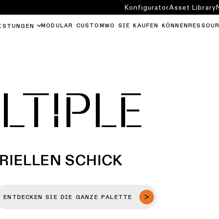
Konfigurator
Asset Library
MODULAR CUSTOM
WO SIE KAUFEN KÖNNEN
RESSOU
ISTUNGEN
LTIPLE
TRIELLEN SCHICK
ENTDECKEN SIE DIE GANZE PALETTE