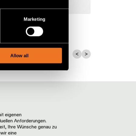
several meters
Marketing
ails section
.
social media features and to
, advertising and analytics
Allow all
mit eigenen
duellen Anforderungen.
eit, Ihre Wünsche genau zu
wir eine