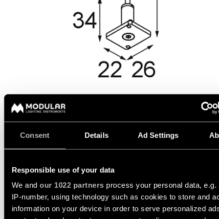
Einbau
anfordern
ALLE
PROJEKTE
Katalog
ALLE
Angebot
PRODUKTE
für
QUICK-
ein
QUICK-
LINKS
LINKS
Projekt
anfordern
Projektstorys
Konfigurator
Technischer
für
Support
lineare
Personalisierte
Beleuchtung
Projektberatungen
Werden
Sie
DATASHEET
TECHNISCHER SUPPORT
Partner
Consent
Details
Ad Settings
Ab
Neuheiten
ANGEBOT ANFORDERN
Einen
Ausstellungsraum
Produktstorys
Responsible use of your data
besuchen
We and
our 1022 partners
process your personal data, e.g.
SPEZIFIKATIONEN
QUICK-
IP-number, using technology such as cookies to store and a
Designer
LINKS
Storys
information on your device in order to serve personalized ad