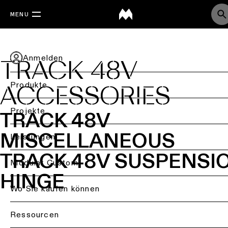
MENU
Anmelden
TRACK 48V
Produkte
ACCESSORIES
Zurück
Projekte
TRACK 48V
MISCELLANEOUS
Deckenbeleuchtung
Back
Leistungen
Beleuchtung
TRACK 48V SUSPENSI
Deckenbeleuchtung
nach
Back
Modular Custom
-
Branche
HINGE
Aufbau
Projektberatung
Wo Sie kaufen können
Wohnraumbeleuchtun
Deckenbeleuchtung
-
Lichtplanung
Ressourcen
Bürobeleuchtung
Einbau
&