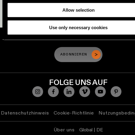
Blättern Sie durch den Ka
Allow selection
AUSSTELLUNGSRAUM BESUCHEN
Ingenieure
Storys
Newsletter
Use only necessary cookies
abonnieren
Linear
ABONNIEREN SIE UNSEREN NEWSL
Beleuchtung
Wo
Sie
ABONNIEREN
Schienensysteme
kaufen
können
Profilbeleuchtung
FOLGE UNS AUF
Jobangebote
Beleuchtung
für
Aufbaumontage
Datenschutzhinweis
Cookie-Richtlinie
Nutzungsbedin
Pendelleuchten
Über uns
Global | DE