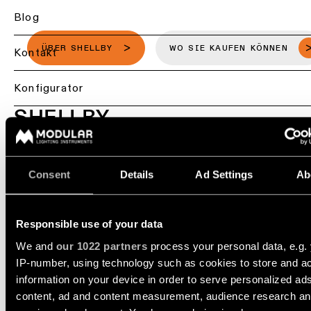
DIALux-
Studien
Gastgewerbebeleuch
Blog
Deckenbeleuchtung
-
Pendelleuchten
Produktanpassung
Einzelhandelsbeleuch
ÜBER SHELLBY
WO SIE KAUFEN KÖNNEN
Kontakt
Deckenbeleuchtung
Projektangebote
Gesundheitsbeleucht
Back
Konfigurator
-
Beleuchtung
Profile
Lichtdienstleistungen
SHELLBY
Reparatur
nach
für
Asset Library
&
DESIGNMÖGLICHKEITEN
Raum
Profis
Deckenbeleuchtung
Refurbishment
-
Anzeigen
Küchenbeleuchtung
Nachhaltigkeit
Wenden
Stromschienen
Technische
Sie
Consent
Details
Ad Settings
Ab
Beratung
sich
Wohnzimmerbeleucht
Karriere
Wandbeleuchtung
an
Ihren
Showroom-
Flurbeleuchtung
lokalen
Responsible use of your data
Über uns
Wandbeleuchtung
Besuch
Vertreter
-
We and
our 1022 partners
process your personal data, e.g.
SCHNELLZUGRIFFE
Aufbau
Showroom-
IP-number, using technology such as cookies to store and a
Global - DE
Beleuchtung
Beantragen Sie eine 
information on your device in order to serve personalized ad
Wandbeleuchtung
content, ad and content measurement, audience research a
Partnernetzwerk
-
Arbeitsplatzbeleucht
Beleuchtungsdesign