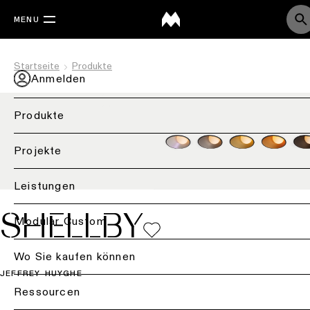
MENU
Startseite
Produkte
Anmelden
Produkte
Zurück
Projekte
Deckenbeleuchtung
Back
Leistungen
Beleuchtung
Deckenbeleuchtung
SHELLBY
nach
Back
Modular Custom
-
Branche
Aufbau
Projektberatung
Wo Sie kaufen können
Wohnraumbeleuchtun
Deckenbeleuchtung
JEFFREY HUYGHE
-
Lichtplanung
Ressourcen
Bürobeleuchtung
Einbau
&