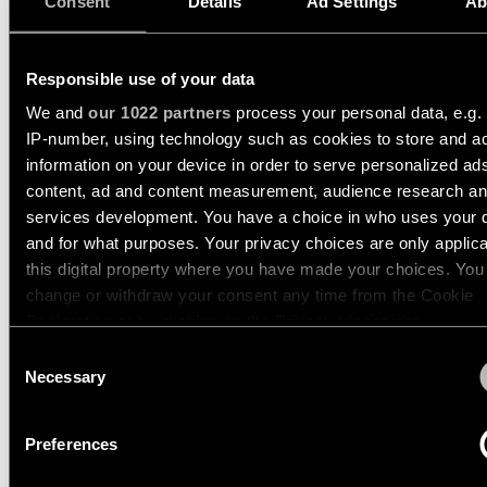
Consent
Details
Ad Settings
Ab
14232832
Wandbeleuchtung
LED 1800-3000K WD DE BLACK STRUCTURE
350MA
955LM
80LM/W
Responsible use of your data
Nassbereiche
MARBUL KOMPAS
We and
our 1022 partners
process your personal data, e.g.
SUSPENDED ADJUSTABL
IP-number, using technology such as cookies to store and a
109 1X
Warm
information on your device in order to serve personalized ad
Dim
content, ad and content measurement, audience research a
Beleuchtung
services development. You have a choice in who uses your 
MARBUL RECESSED
and for what purposes. Your privacy choices are only applic
ADJUSTABLE 115 1X
this digital property where you have made your choices. You
change or withdraw your consent any time from the Cookie
Declaration or by clicking on the Privacy trigger icon.
MARBUL RECESSED
Consent
ADJUSTABLE 115 2X
If you allow, we would also like to:
Necessary
Selection
Collect information about your geographical location 
can be accurate to within several meters
Preferences
Identify your device by actively scanning it for specifi
MARBUL SURFACE
characteristics (fingerprinting)