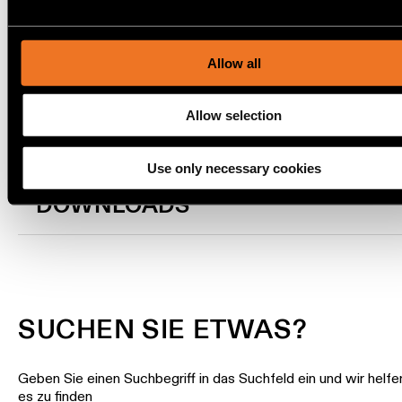
content and ads, to provide social media features and to ana
Wandbeleuchtung
our traffic. We also share information about your use of our s
our social media, advertising and analytics partners.
Allow all
TRACK 48V PROFILE
Nassbereiche
SUSPENDED UP/DOWN
Allow selection
Warm
Dim
Beleuchtung
Use only necessary cookies
DOWNLOADS
SUCHEN SIE ETWAS?
Geben Sie einen Suchbegriff in das Suchfeld ein und wir helfe
es zu finden